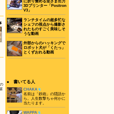
に折り畳める逆さま出力
3Dプリンター「Positron
V3」
ランチタイムの超多忙な
事
シェフの視点から撮影さ
れたものすごく美味しそ
うな動画
外部からのハッキングで
ロボット犬が「くたっ」
とくずおれる動画
● 書いてる人
の
届
CHAKA
名前は「鉄砲」の隠語か
ら。人生数撃ちゃ何かに
当たります。
WAPPA