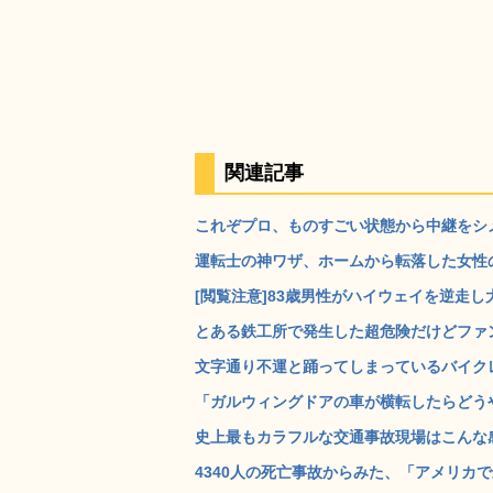
関連記事
これぞプロ、ものすごい状態から中継をシメ
運転士の神ワザ、ホームから転落した女性の
[閲覧注意]83歳男性がハイウェイを逆走し大
とある鉄工所で発生した超危険だけどファン
文字通り不運と踊ってしまっているバイクレー
「ガルウィングドアの車が横転したらどうや
史上最もカラフルな交通事故現場はこんな感じ
4340人の死亡事故からみた、「アメリカで最