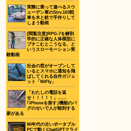
実際に乗って遊べるスウ
ェーデン軍のStrv.103戦
車を木と鉄で手作りして
しまう動画
[閲覧注意]RPG-7を解剖
学的に正確な人体模型に
ブチこむとこうなる、と
いうスローモーション実
験動画
社会の窓がオープンして
いるとスマホに通知を飛
ばしてくれる自作ガジェ
ット「WiFly」
「わたしの電話を返
せ！！！！！」……
｢iPhoneを探す｣機能のバ
グのせいで人が殺到する
家がある
80年代の古いポータブル
PCで動くChatGPTクライ