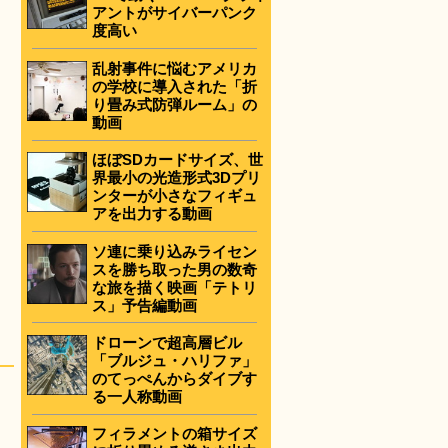
アントがサイバーパンク
度高い
乱射事件に悩むアメリカ
の学校に導入された「折
り畳み式防弾ルーム」の
動画
ほぼSDカードサイズ、世
界最小の光造形式3Dプリ
ンターが小さなフィギュ
アを出力する動画
ソ連に乗り込みライセン
スを勝ち取った男の数奇
な旅を描く映画「テトリ
ス」予告編動画
ドローンで超高層ビル
「ブルジュ・ハリファ」
のてっぺんからダイブす
る一人称動画
フィラメントの箱サイズ