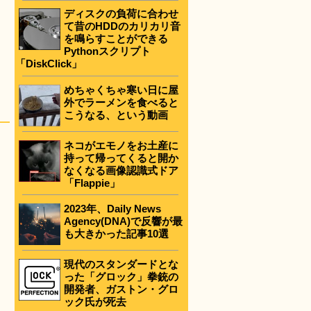
ディスクの負荷に合わせ
て昔のHDDのカリカリ音
を鳴らすことができる
Pythonスクリプト
「DiskClick」
めちゃくちゃ寒い日に屋
外でラーメンを食べると
こうなる、という動画
ネコがエモノをお土産に
持って帰ってくると開か
なくなる画像認識式ドア
「Flappie」
2023年、Daily News
Agency(DNA)で反響が最
も大きかった記事10選
現代のスタンダードとな
った「グロック」拳銃の
開発者、ガストン・グロ
ック氏が死去