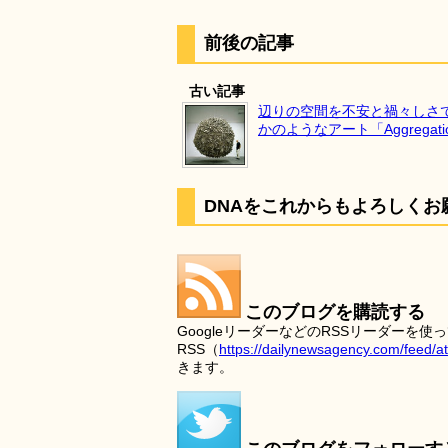
前後の記事
古い記事
辺りの空間を不安と禍々しさ
かのようなアート「Aggregati
DNAをこれからもよろしくお
このブログを購読する
GoogleリーダーなどのRSSリーダー
RSS（
https://dailynewsagency.com/feed/a
きます。