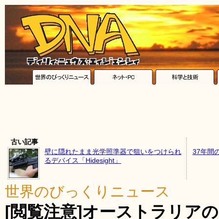
古い記事
壁に隠れたまま光学照準器で狙いをつけられ
37年間
るデバイス「Hidesight」
世界のびっくりニュース
[閲覧注意]オーストラリア