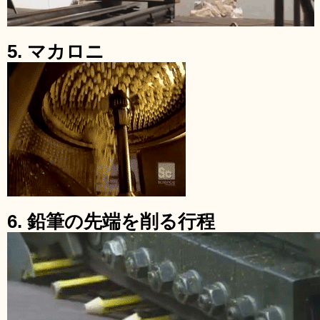
5. マカロニ
6. 鉛筆の先端を削る行程