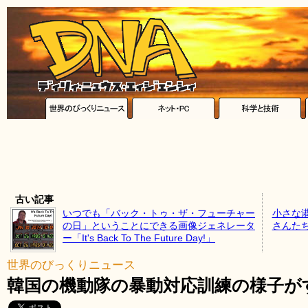
古い記事
いつでも「バック・トゥ・ザ・フューチャー
小さな
の日」ということにできる画像ジェネレータ
さんた
ー「It's Back To The Future Day!」
世界のびっくりニュース
韓国の機動隊の暴動対応訓練の様子が