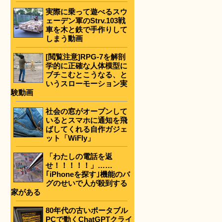
実際に乗って遊べるスウ
ェーデン軍のStrv.103戦
車を木と鉄で手作りして
しまう動画
[閲覧注意]RPG-7を解剖
学的に正確な人体模型に
ブチこむとこうなる、と
いうスローモーション実
験動画
社会の窓がオープンして
いるとスマホに通知を飛
ばしてくれる自作ガジェ
ット「WiFly」
「わたしの電話を返
せ！！！！！」……
｢iPhoneを探す｣機能のバ
グのせいで人が殺到する
家がある
80年代の古いポータブル
PCで動くChatGPTクライ