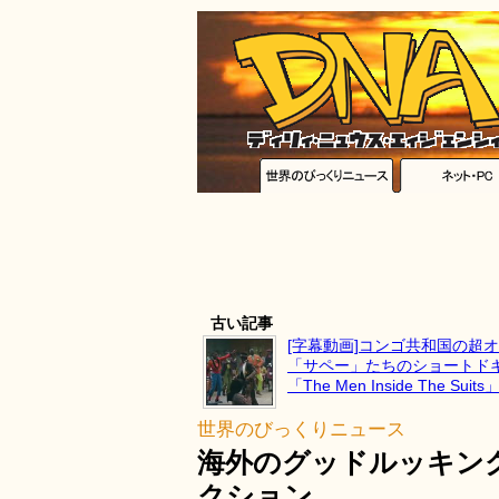
古い記事
[字幕動画]コンゴ共和国の超
「サペー」たちのショートド
「The Men Inside The Suits
世界のびっくりニュース
海外のグッドルッキン
クション