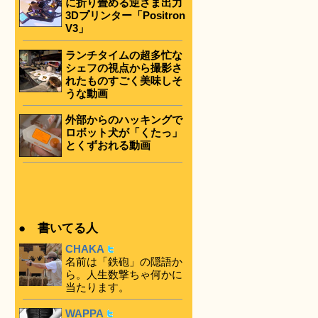
に折り畳める逆さま出力
3Dプリンター「Positron
V3」
ランチタイムの超多忙な
シェフの視点から撮影さ
れたものすごく美味しそ
うな動画
外部からのハッキングで
ロボット犬が「くたっ」
とくずおれる動画
● 書いてる人
CHAKA
名前は「鉄砲」の隠語か
ら。人生数撃ちゃ何かに
当たります。
WAPPA