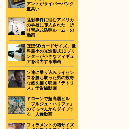
アントがサイバーパンク
度高い
乱射事件に悩むアメリカ
の学校に導入された「折
り畳み式防弾ルーム」の
動画
ほぼSDカードサイズ、世
界最小の光造形式3Dプリ
ンターが小さなフィギュ
アを出力する動画
ソ連に乗り込みライセン
スを勝ち取った男の数奇
な旅を描く映画「テトリ
ス」予告編動画
ドローンで超高層ビル
「ブルジュ・ハリファ」
のてっぺんからダイブす
る一人称動画
フィラメントの箱サイズ