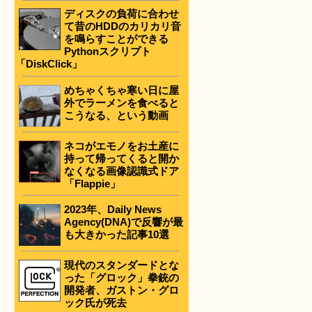
ディスクの負荷に合わせ
て昔のHDDのカリカリ音
を鳴らすことができる
Pythonスクリプト
「DiskClick」
めちゃくちゃ寒い日に屋
外でラーメンを食べると
こうなる、という動画
ネコがエモノをお土産に
持って帰ってくると開か
なくなる画像認識式ドア
「Flappie」
2023年、Daily News
Agency(DNA)で反響が最
も大きかった記事10選
現代のスタンダードとな
った「グロック」拳銃の
開発者、ガストン・グロ
ック氏が死去