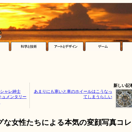
新しい記
オシャレ紳士
あまりにも寒いと車のホイールはこうなっ
キュメンタリー
てしまうらしい
」
グな女性たちによる本気の変顔写真コレ