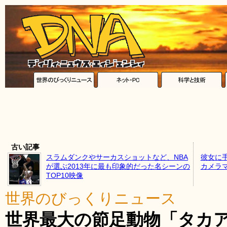
古い記事
スラムダンクやサーカスショットなど、NBA
彼女に
が選ぶ2013年に最も印象的だった名シーンの
カメラ
TOP10映像
世界のびっくりニュース
世界最大の節足動物「タカ