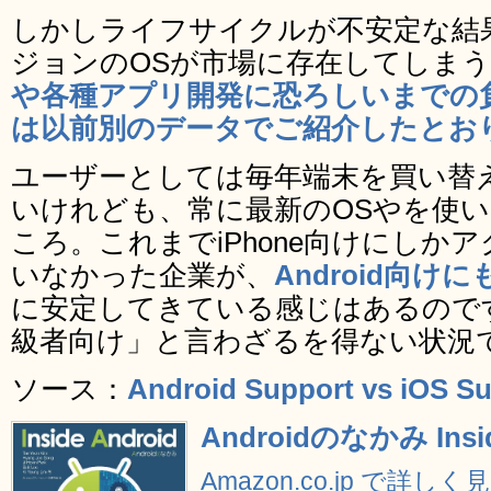
しかしライフサイクルが不安定な結
ジョンのOSが市場に存在してしま
や各種アプリ開発に恐ろしいまでの
は以前別のデータでご紹介したとお
ユーザーとしては毎年端末を買い替
いけれども、常に最新のOSやを使
ころ。これまでiPhone向けにしか
いなかった企業が、
Android向け
に安定してきている感じはあるのですが
級者向け」と言わざるを得ない状況
ソース：
Android Support vs iOS Sup
Androidのなかみ Insid
Amazon.co.jp で詳しく