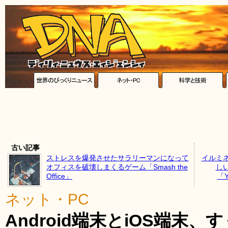
古い記事
ストレスを爆発させたサラリーマンになって
イルミ
オフィスを破壊しまくるゲーム「Smash the
し
Office」
「Yo
ネット・PC
Android端末とiOS端末