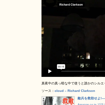
真夜中の真っ暗な中で使うと誰かのシルエ
ソース：
cloud – Richard Clarkson
敵兵を救助せよ!
Amazon.co.jp 