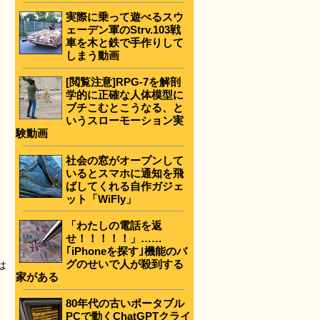
実際に乗って遊べるスウ
ェーデン軍のStrv.103戦
車を木と鉄で手作りして
しまう動画
[閲覧注意]RPG-7を解剖
学的に正確な人体模型に
ブチこむとこうなる、と
いうスローモーション実
験動画
社会の窓がオープンして
いるとスマホに通知を飛
ばしてくれる自作ガジェ
ット「WiFly」
「わたしの電話を返
せ！！！！！」……
｢iPhoneを探す｣機能のバ
グのせいで人が殺到する
は
家がある
80年代の古いポータブル
PCで動くChatGPTクライ