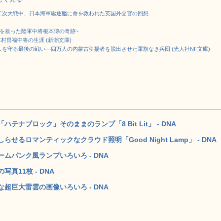
二次大戦中、日本海軍駆逐艦に命を救われた英国外交官の回想
を救った陸軍中将根本博の奇跡~
木村昌福中将の生涯 (新潮文庫)
日本人を守る最後の戦い―四万人の内蒙古引揚者を脱出させた軍旗なき兵団 (光人社NF文庫)
ナブロック」そのままのランプ「8 Bit Lit」 - DNA
るロマンティックなクラウド照明「Good Night Lamp」 - DNA
ムパンク風ランプいろいろ - DNA
11枚 - DNA
超巨大雷雲の画像いろいろ - DNA