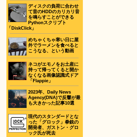
ディスクの負荷に合わせ
て昔のHDDのカリカリ音
を鳴らすことができる
Pythonスクリプト
「DiskClick」
めちゃくちゃ寒い日に屋
外でラーメンを食べると
こうなる、という動画
ネコがエモノをお土産に
持って帰ってくると開か
なくなる画像認識式ドア
「Flappie」
2023年、Daily News
Agency(DNA)で反響が最
も大きかった記事10選
現代のスタンダードとな
った「グロック」拳銃の
開発者、ガストン・グロ
ック氏が死去