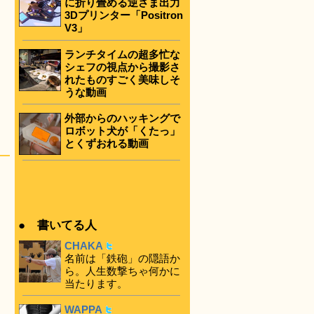
に折り畳める逆さま出力
3Dプリンター「Positron
V3」
ランチタイムの超多忙な
シェフの視点から撮影さ
れたものすごく美味しそ
うな動画
外部からのハッキングで
ロボット犬が「くたっ」
とくずおれる動画
● 書いてる人
CHAKA
名前は「鉄砲」の隠語か
ら。人生数撃ちゃ何かに
当たります。
WAPPA