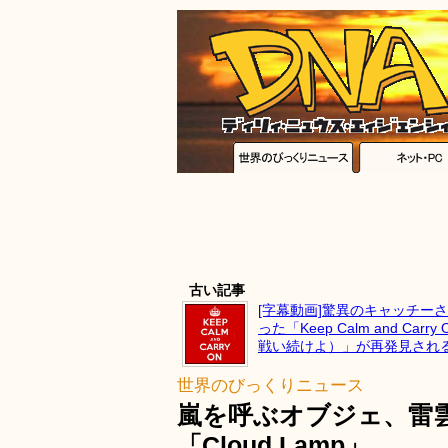
古い記事
[字幕動画]驚異のキャッチー
った「Keep Calm and Car
戦い続けよ）」が再発見され
世界のびっくりニュース
嵐を呼ぶオブジェ、雷
「Cloud Lamp」