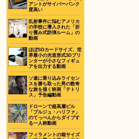
アントがサイバーパンク
度高い
乱射事件に悩むアメリカ
の学校に導入された「折
り畳み式防弾ルーム」の
動画
ほぼSDカードサイズ、世
界最小の光造形式3Dプリ
ンターが小さなフィギュ
アを出力する動画
ソ連に乗り込みライセン
スを勝ち取った男の数奇
な旅を描く映画「テトリ
ス」予告編動画
ドローンで超高層ビル
「ブルジュ・ハリファ」
のてっぺんからダイブす
る一人称動画
フィラメントの箱サイズ