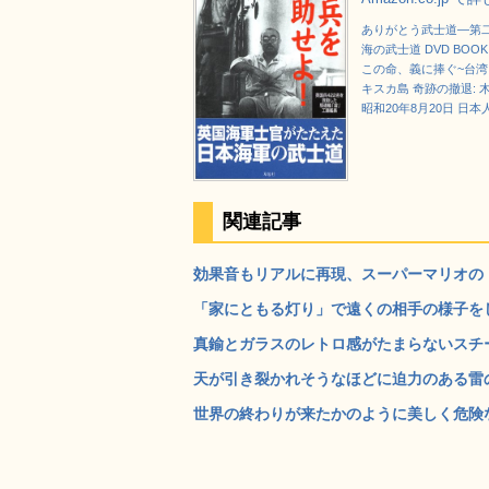
ありがとう武士道―第
海の武士道 DVD BOOK
この命、義に捧ぐ~台湾
キスカ島 奇跡の撤退: 
昭和20年8月20日 
関連記事
効果音もリアルに再現、スーパーマリオの「ハテ
「家にともる灯り」で遠くの相手の様子をしらせ
真鍮とガラスのレトロ感がたまらないスチー
天が引き裂かれそうなほどに迫力のある雷の写真
世界の終わりが来たかのように美しく危険な