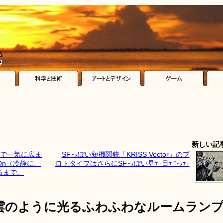
新しい記
さで一気に広ま
SFっぽい短機関銃「KRISS Vector」のプ
ry On（冷静に、
ロトタイプはさらにSFっぽい見た目だった
るまで。
雲のように光るふわふわなルームラン