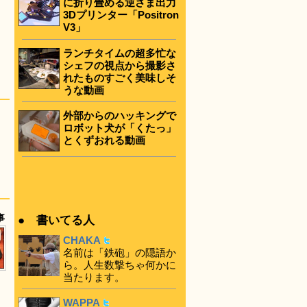
に折り畳める逆さま出力
3Dプリンター「Positron
V3」
ランチタイムの超多忙な
シェフの視点から撮影さ
れたものすごく美味しそ
うな動画
外部からのハッキングで
ロボット犬が「くたっ」
とくずおれる動画
事
● 書いてる人
CHAKA
名前は「鉄砲」の隠語か
ら。人生数撃ちゃ何かに
当たります。
WAPPA