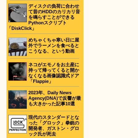
ディスクの負荷に合わせ
て昔のHDDのカリカリ音
を鳴らすことができる
Pythonスクリプト
「DiskClick」
めちゃくちゃ寒い日に屋
外でラーメンを食べると
こうなる、という動画
ネコがエモノをお土産に
持って帰ってくると開か
なくなる画像認識式ドア
「Flappie」
2023年、Daily News
Agency(DNA)で反響が最
も大きかった記事10選
現代のスタンダードとな
った「グロック」拳銃の
開発者、ガストン・グロ
ック氏が死去