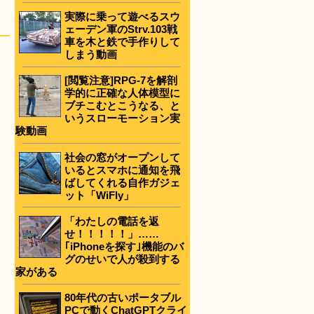
実際に乗って遊べるスウ
ェーデン軍のStrv.103戦
車を木と鉄で手作りして
しまう動画
[閲覧注意]RPG-7を解剖
学的に正確な人体模型に
ブチこむとこうなる、と
いうスローモーション実
験動画
社会の窓がオープンして
いるとスマホに通知を飛
ばしてくれる自作ガジェ
ット「WiFly」
「わたしの電話を返
せ！！！！！」……
｢iPhoneを探す｣機能のバ
グのせいで人が殺到する
家がある
80年代の古いポータブル
PCで動くChatGPTクライ