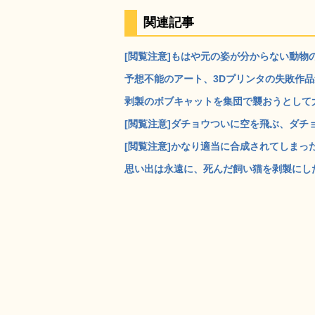
関連記事
[閲覧注意]もはや元の姿が分からない動物の
予想不能のアート、3Dプリンタの失敗作品集「The Ar
剥製のボブキャットを集団で襲おうとして大失
[閲覧注意]ダチョウついに空を飛ぶ、ダチョウの
[閲覧注意]かなり適当に合成されてしまった
思い出は永遠に、死んだ飼い猫を剥製にしたヘリコプ