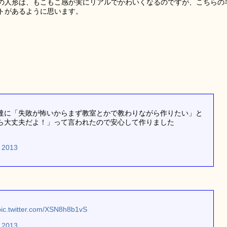
の人形は、もこもこ感が実にリアルでかわいくなるのですが、こちらの
トがあるように思います。
達に「失敗が怖いからまず教室とかで教わりながら作りたい」と
ら大丈夫だよ！」って言われたので安心して作りました
, 2013
pic.twitter.com/XSN8h8b1vS
, 2013