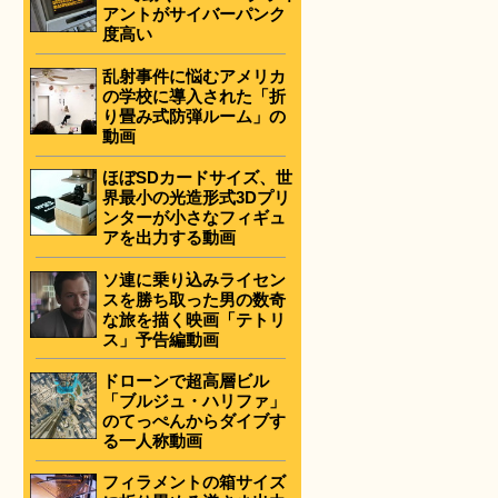
アントがサイバーパンク
度高い
乱射事件に悩むアメリカ
の学校に導入された「折
り畳み式防弾ルーム」の
動画
ほぼSDカードサイズ、世
界最小の光造形式3Dプリ
ンターが小さなフィギュ
アを出力する動画
ソ連に乗り込みライセン
スを勝ち取った男の数奇
な旅を描く映画「テトリ
ス」予告編動画
ドローンで超高層ビル
「ブルジュ・ハリファ」
のてっぺんからダイブす
る一人称動画
フィラメントの箱サイズ