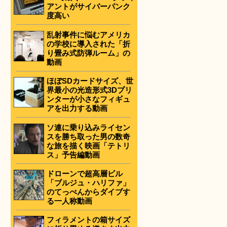
アントがサイバーパンク
度高い
乱射事件に悩むアメリカ
の学校に導入された「折
り畳み式防弾ルーム」の
動画
ほぼSDカードサイズ、世
界最小の光造形式3Dプリ
ンターが小さなフィギュ
アを出力する動画
ソ連に乗り込みライセン
スを勝ち取った男の数奇
な旅を描く映画「テトリ
ス」予告編動画
ドローンで超高層ビル
「ブルジュ・ハリファ」
のてっぺんからダイブす
る一人称動画
フィラメントの箱サイズ