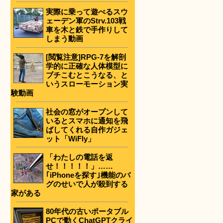
実際に乗って遊べるスウ
ェーデン軍のStrv.103戦
車を木と鉄で手作りして
しまう動画
[閲覧注意]RPG-7を解剖
学的に正確な人体模型に
ブチこむとこうなる、と
いうスローモーション実
験動画
社会の窓がオープンして
いるとスマホに通知を飛
ばしてくれる自作ガジェ
ット「WiFly」
「わたしの電話を返
せ！！！！！」……
｢iPhoneを探す｣機能のバ
グのせいで人が殺到する
家がある
80年代の古いポータブル
PCで動くChatGPTクライ