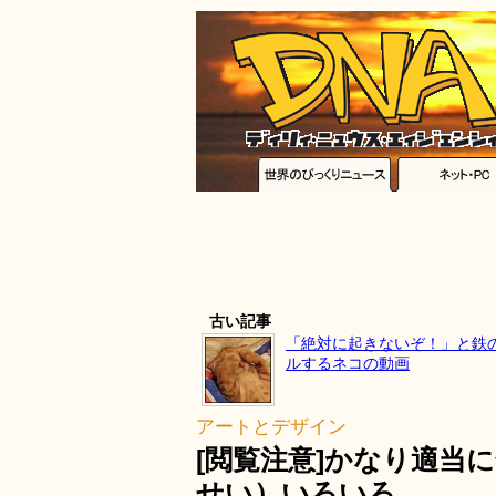
古い記事
「絶対に起きないぞ！」と鉄
ルするネコの動画
アートとデザイン
[閲覧注意]かなり適当
せい）いろいろ