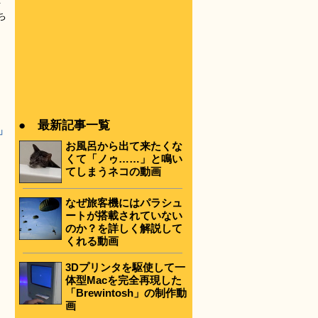
を
ち
● 最新記事一覧
」
お風呂から出て来たくな
くて「ノゥ……」と鳴い
てしまうネコの動画
なぜ旅客機にはパラシュ
ートが搭載されていない
のか？を詳しく解説して
くれる動画
3Dプリンタを駆使して一
体型Macを完全再現した
「Brewintosh」の制作動
画