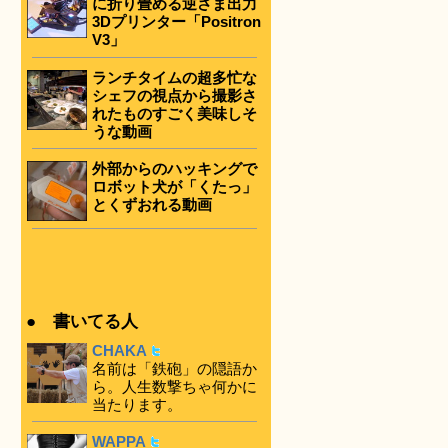
に折り畳める逆さま出力
3Dプリンター「Positron
V3」
ランチタイムの超多忙な
シェフの視点から撮影さ
れたものすごく美味しそ
うな動画
外部からのハッキングで
ロボット犬が「くたっ」
とくずおれる動画
● 書いてる人
CHAKA
名前は「鉄砲」の隠語か
ら。人生数撃ちゃ何かに
当たります。
WAPPA