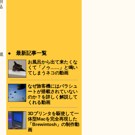
台
品
● 最新記事一覧
鏡
お風呂から出て来たくな
くて「ノゥ……」と鳴い
てしまうネコの動画
なぜ旅客機にはパラシュ
ートが搭載されていない
のか？を詳しく解説して
くれる動画
3Dプリンタを駆使して一
体型Macを完全再現した
「Brewintosh」の制作動
画