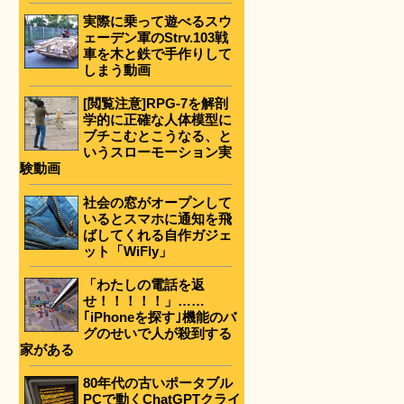
実際に乗って遊べるスウ
ェーデン軍のStrv.103戦
車を木と鉄で手作りして
しまう動画
[閲覧注意]RPG-7を解剖
学的に正確な人体模型に
ブチこむとこうなる、と
いうスローモーション実
験動画
社会の窓がオープンして
いるとスマホに通知を飛
ばしてくれる自作ガジェ
ット「WiFly」
「わたしの電話を返
せ！！！！！」……
｢iPhoneを探す｣機能のバ
グのせいで人が殺到する
家がある
80年代の古いポータブル
PCで動くChatGPTクライ