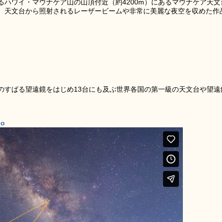
ハワイ・マウナケア山の山頂付近（約4200m）にあるマウナケア天文
。天文台から照射されるレーザービームや非常に美麗な夜空を収めた作
のすばる望遠鏡をはじめ13台にも及ぶ世界各国の第一級の天文台や望遠
。
eo