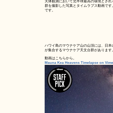
天体観測において北半球最高の環境とされる
群を撮影した写真とタイムラプス動画です
です。
ハワイ島のマウナケア山の山頂には、日本
が集合するマウナケア天文台群があります
動画はこちらから。
Mauna Kea Heavens Timelapse on Vim