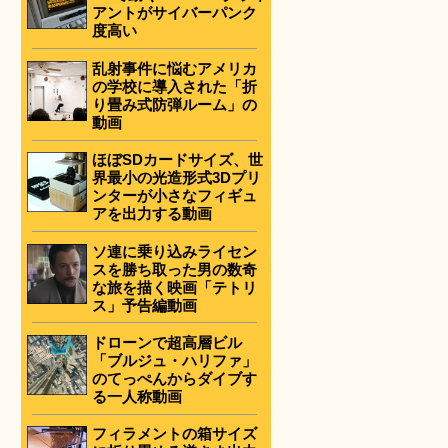
アントがサイバーパンク
度高い
乱射事件に悩むアメリカ
の学校に導入された「折
り畳み式防弾ルーム」の
動画
ほぼSDカードサイズ、世
界最小の光造形式3Dプリ
ンターが小さなフィギュ
アを出力する動画
ソ連に乗り込みライセン
スを勝ち取った男の数奇
な旅を描く映画「テトリ
ス」予告編動画
ドローンで超高層ビル
「ブルジュ・ハリファ」
のてっぺんからダイブす
る一人称動画
フィラメントの箱サイズ