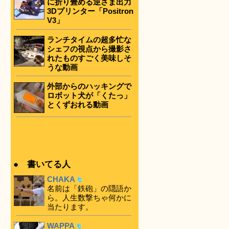
に折り畳める逆さま出力
3Dプリンター「Positron
V3」
ランチタイムの超多忙な
シェフの視点から撮影さ
れたものすごく美味しそ
うな動画
外部からのハッキングで
ロボット犬が「くたっ」
とくずおれる動画
● 書いてる人
CHAKA
名前は「鉄砲」の隠語か
ら。人生数撃ちゃ何かに
当たります。
WAPPA