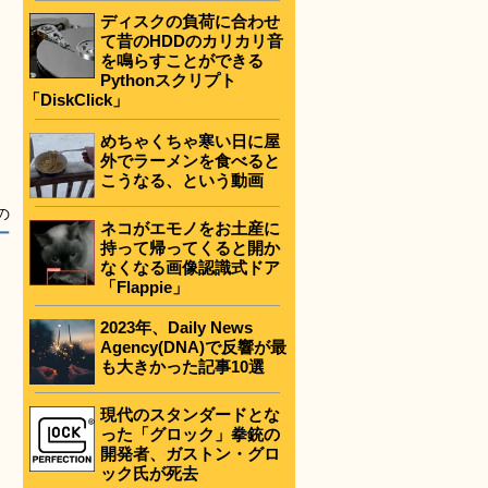
ディスクの負荷に合わせ
て昔のHDDのカリカリ音
を鳴らすことができる
Pythonスクリプト
「DiskClick」
めちゃくちゃ寒い日に屋
外でラーメンを食べると
こうなる、という動画
の
ネコがエモノをお土産に
ー
持って帰ってくると開か
なくなる画像認識式ドア
「Flappie」
2023年、Daily News
Agency(DNA)で反響が最
も大きかった記事10選
現代のスタンダードとな
った「グロック」拳銃の
開発者、ガストン・グロ
ック氏が死去