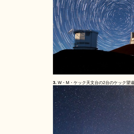
3.
W・M・ケック天文台の2台のケック望