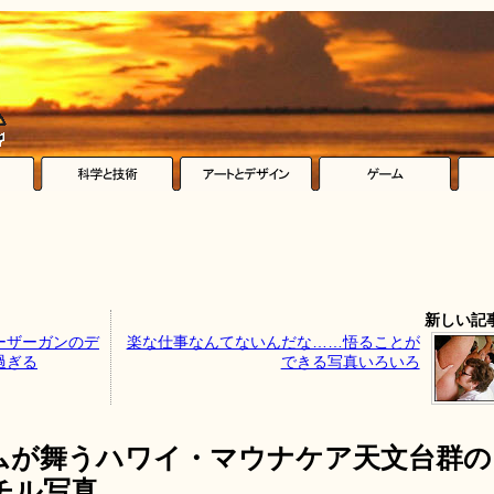
新しい記
ーザーガンのデ
楽な仕事なんてないんだな……悟ることが
過ぎる
できる写真いろいろ
ムが舞うハワイ・マウナケア天文台群の
チル写真