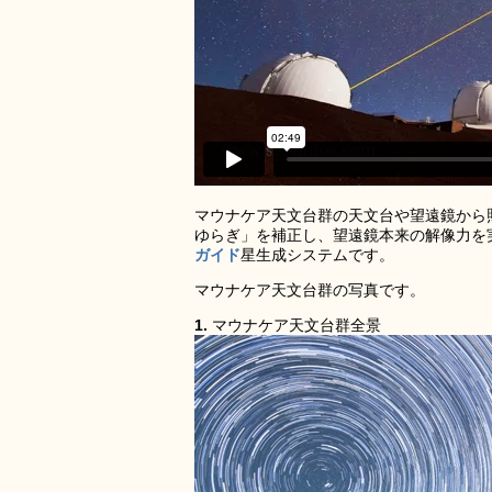
マウナケア天文台群の天文台や望遠鏡から
ゆらぎ」を補正し、望遠鏡本来の解像力を
ガイド
星生成システムです。
マウナケア天文台群の写真です。
1.
マウナケア天文台群全景