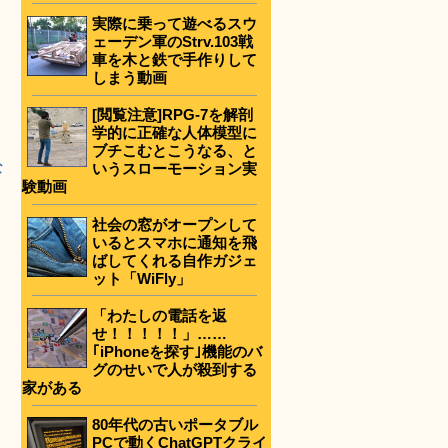
実際に乗って遊べるスウ
ェーデン軍のStrv.103戦
車を木と鉄で手作りして
しまう動画
[閲覧注意]RPG-7を解剖
学的に正確な人体模型に
ブチこむとこうなる、と
な
いうスローモーション実
験動画
社会の窓がオープンして
いるとスマホに通知を飛
ばしてくれる自作ガジェ
ット「WiFly」
「わたしの電話を返
せ！！！！！」……
｢iPhoneを探す｣機能のバ
グのせいで人が殺到する
家がある
80年代の古いポータブル
PCで動くChatGPTクライ