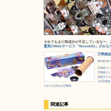
それでもまだ猫成分が不足しているなー、
驚異のWebサービス「Meowbify」がか
万華鏡
Amazon
万華鏡 ビ
万華鏡づく
沖縄ガラス
３D万華鏡
だれでも作れる万華鏡
関連記事