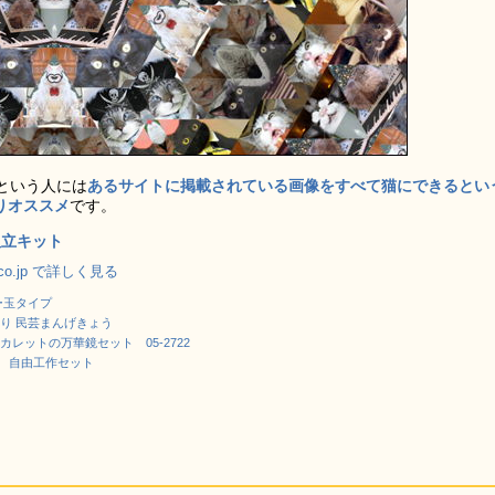
という人には
あるサイトに掲載されている画像をすべて猫にできるとい
なりオススメ
です。
組立キット
.co.jp で詳しく見る
ー玉タイプ
り 民芸まんげきょう
カレットの万華鏡セット 05-2722
 自由工作セット