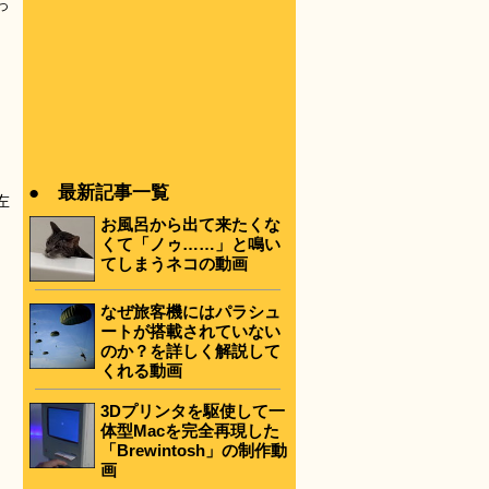
っ
● 最新記事一覧
左
お風呂から出て来たくな
くて「ノゥ……」と鳴い
てしまうネコの動画
なぜ旅客機にはパラシュ
ートが搭載されていない
のか？を詳しく解説して
くれる動画
3Dプリンタを駆使して一
体型Macを完全再現した
「Brewintosh」の制作動
画