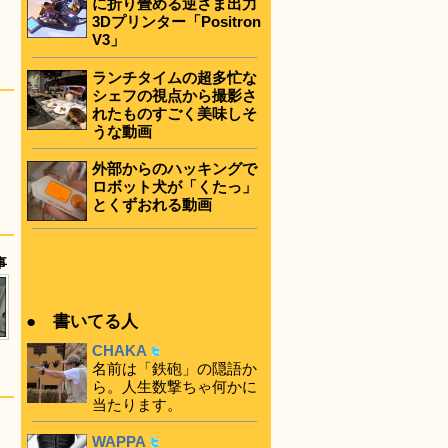
に折り畳める逆さま出力
3Dプリンター「Positron
V3」
ランチタイムの超多忙な
シェフの視点から撮影さ
れたものすごく美味しそ
うな動画
外部からのハッキングで
ロボット犬が「くたっ」
とくずおれる動画
事
● 書いてる人
CHAKA
名前は「鉄砲」の隠語か
ら。人生数撃ちゃ何かに
当たります。
WAPPA