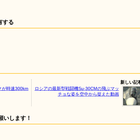
有する
新しい記
が時速300km
ロシアの最新型戦闘機Su-30CMの飛ぶマッ
チョな姿を空中から捉えた動画
願いします！