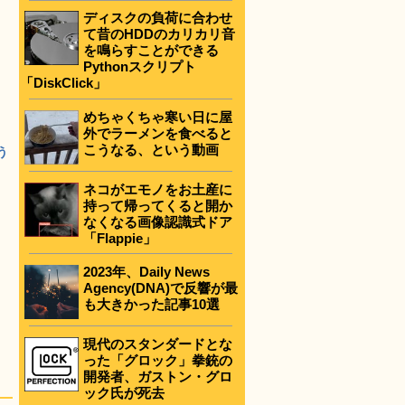
ディスクの負荷に合わせ
て昔のHDDのカリカリ音
を鳴らすことができる
Pythonスクリプト
「DiskClick」
めちゃくちゃ寒い日に屋
外でラーメンを食べると
こうなる、という動画
う
ネコがエモノをお土産に
持って帰ってくると開か
なくなる画像認識式ドア
「Flappie」
2023年、Daily News
Agency(DNA)で反響が最
も大きかった記事10選
現代のスタンダードとな
った「グロック」拳銃の
開発者、ガストン・グロ
ック氏が死去