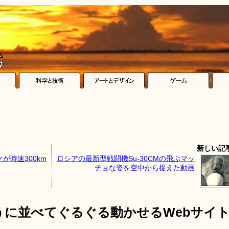
新しい記
が時速300km
ロシアの最新型戦闘機Su-30CMの飛ぶマッ
チョな姿を空中から捉えた動画
うに並べてぐるぐる動かせるWebサイ