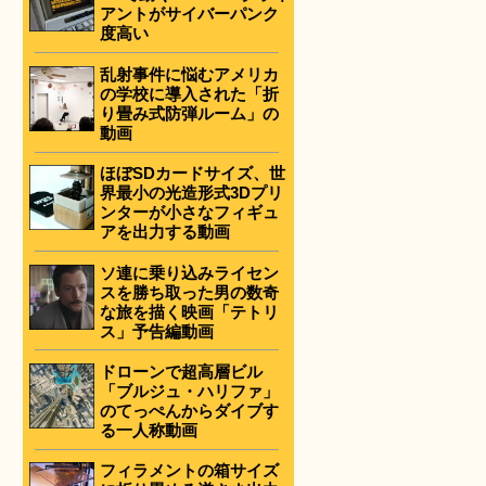
アントがサイバーパンク
度高い
乱射事件に悩むアメリカ
の学校に導入された「折
り畳み式防弾ルーム」の
動画
ほぼSDカードサイズ、世
界最小の光造形式3Dプリ
ンターが小さなフィギュ
アを出力する動画
ソ連に乗り込みライセン
スを勝ち取った男の数奇
な旅を描く映画「テトリ
ス」予告編動画
ドローンで超高層ビル
「ブルジュ・ハリファ」
のてっぺんからダイブす
る一人称動画
フィラメントの箱サイズ