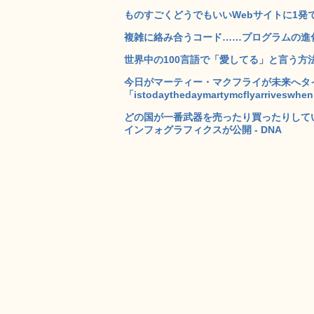
ものすごくどうでもいいWebサイトに1発でジャン
複雑に絡み合うコード……プログラムの進化
世界中の100言語で「愛してる」と言う方法を学
今日がマーティー・マクフライが未来へタ
「istodaythedaymartymcflyarriveswhen
どの国が一番武器を売ったり買ったりしてい
インフォグラフィクスが公開 - DNA