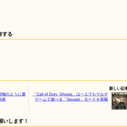
有する
新しい記
荷物のように運
「Call of Duty: Ghosts」は一人でもマルチ
動画
ゲームで遊べる「Squads」モードを搭載
願いします！