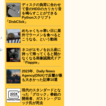
ディスクの負荷に合わせ
て昔のHDDのカリカリ音
を鳴らすことができる
Pythonスクリプト
「DiskClick」
めちゃくちゃ寒い日に屋
外でラーメンを食べると
い
こうなる、という動画
ネコがエモノをお土産に
シ
持って帰ってくると開か
なくなる画像認識式ドア
「Flappie」
2023年、Daily News
Agency(DNA)で反響が最
も大きかった記事10選
現代のスタンダードとな
った「グロック」拳銃の
開発者、ガストン・グロ
ック氏が死去