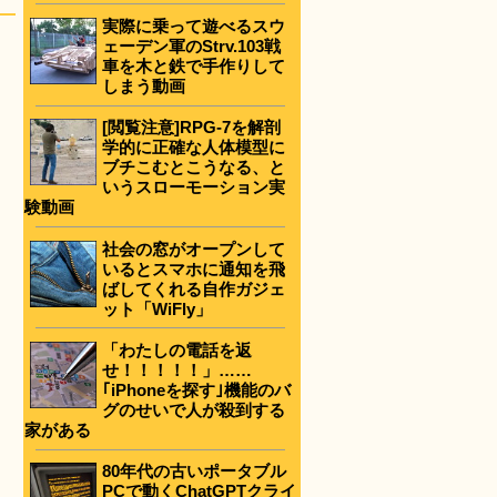
実際に乗って遊べるスウ
ェーデン軍のStrv.103戦
車を木と鉄で手作りして
しまう動画
[閲覧注意]RPG-7を解剖
学的に正確な人体模型に
ブチこむとこうなる、と
いうスローモーション実
験動画
社会の窓がオープンして
いるとスマホに通知を飛
ばしてくれる自作ガジェ
ット「WiFly」
「わたしの電話を返
せ！！！！！」……
｢iPhoneを探す｣機能のバ
グのせいで人が殺到する
家がある
80年代の古いポータブル
PCで動くChatGPTクライ