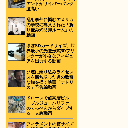
アントがサイバーパンク
度高い
乱射事件に悩むアメリカ
の学校に導入された「折
り畳み式防弾ルーム」の
動画
ほぼSDカードサイズ、世
界最小の光造形式3Dプリ
ンターが小さなフィギュ
アを出力する動画
ソ連に乗り込みライセン
スを勝ち取った男の数奇
な旅を描く映画「テトリ
ス」予告編動画
ドローンで超高層ビル
「ブルジュ・ハリファ」
のてっぺんからダイブす
る一人称動画
フィラメントの箱サイズ