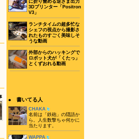
に折り畳める逆さま出力
3Dプリンター「Positron
V3」
ランチタイムの超多忙な
シェフの視点から撮影さ
れたものすごく美味しそ
うな動画
外部からのハッキングで
ロボット犬が「くたっ」
とくずおれる動画
事
● 書いてる人
CHAKA
名前は「鉄砲」の隠語か
ら。人生数撃ちゃ何かに
当たります。
WAPPA