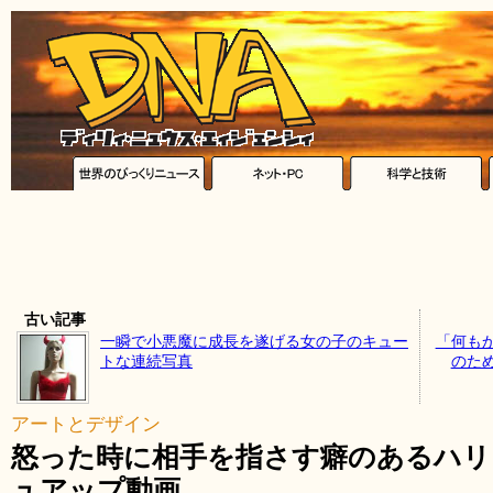
古い記事
一瞬で小悪魔に成長を遂げる女の子のキュー
「何も
トな連続写真
のた
アートとデザイン
怒った時に相手を指さす癖のあるハリ
ュアップ動画