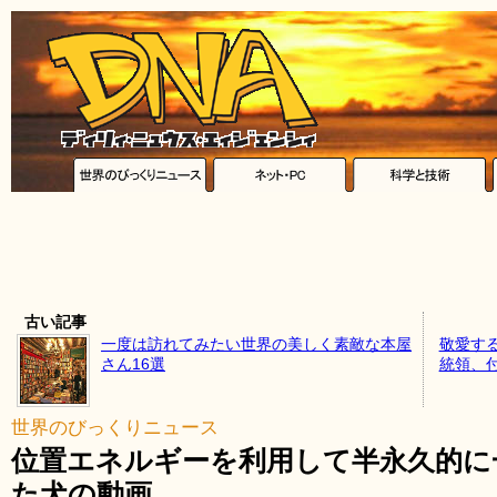
古い記事
一度は訪れてみたい世界の美しく素敵な本屋
敬愛す
さん16選
統領、
世界のびっくりニュース
位置エネルギーを利用して半永久的に
た犬の動画