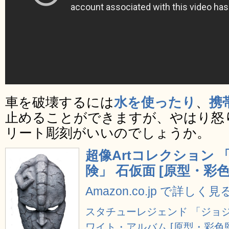
車を破壊するには
水を使ったり
、
携
止めることができますが、やはり怒
リート彫刻がいいのでしょうか。
超像Artコレクション
険」 石仮面 [原型・彩
Amazon.co.jp で詳しく見
スタチューレジェンド 「ジョジ
ワイト・アルバム [原型・彩色