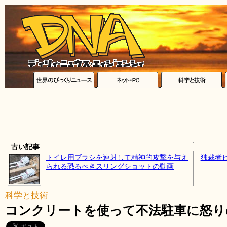
古い記事
トイレ用ブラシを連射して精神的攻撃を与え
独裁者
られる恐るべきスリングショットの動画
科学と技術
コンクリートを使って不法駐車に怒り