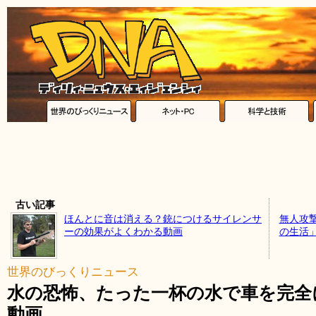
古い記事
ほんとに音は消える？銃につけるサイレンサ
無人攻
ーの効果がよくわかる動画
の生活」
世界のびっくりニュース
水の恐怖、たった一杯の水で車を完全
動画