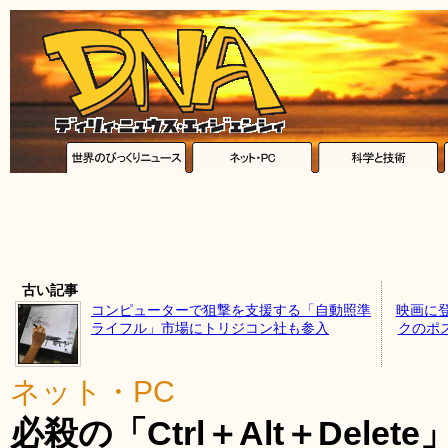
古い記事
コンピューターで狙撃を支援する「自動照準
映画に
ライフル」市場にトリジコン社も参入
クのポス
ネット・PC
必殺の「Ctrl＋Alt＋Dele