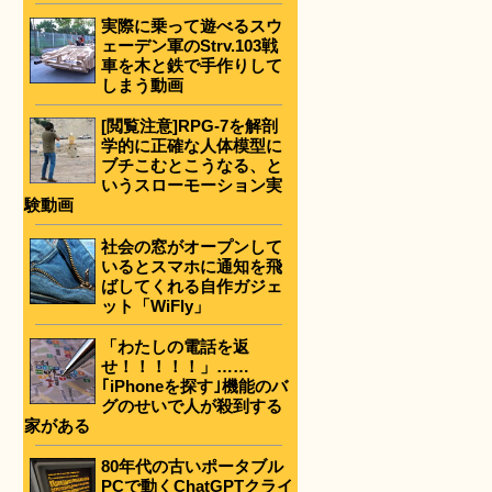
実際に乗って遊べるスウ
ェーデン軍のStrv.103戦
車を木と鉄で手作りして
しまう動画
[閲覧注意]RPG-7を解剖
学的に正確な人体模型に
ブチこむとこうなる、と
いうスローモーション実
験動画
社会の窓がオープンして
いるとスマホに通知を飛
ばしてくれる自作ガジェ
ット「WiFly」
「わたしの電話を返
せ！！！！！」……
｢iPhoneを探す｣機能のバ
グのせいで人が殺到する
家がある
80年代の古いポータブル
PCで動くChatGPTクライ