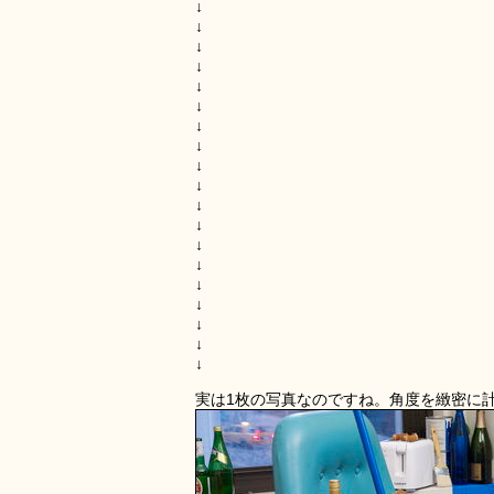
↓
↓
↓
↓
↓
↓
↓
↓
↓
↓
↓
↓
↓
↓
↓
↓
↓
↓
↓
実は1枚の写真なのですね。角度を緻密に