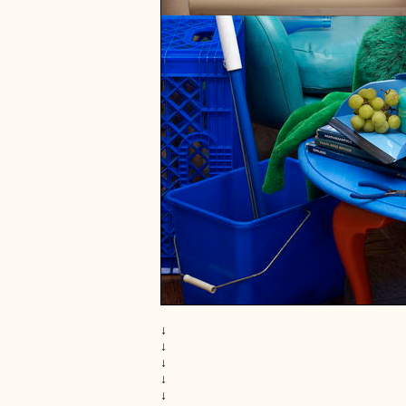
↓
↓
↓
↓
↓