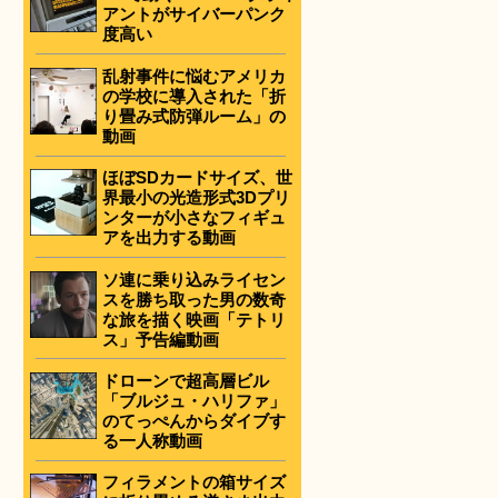
アントがサイバーパンク
度高い
乱射事件に悩むアメリカ
の学校に導入された「折
り畳み式防弾ルーム」の
動画
ほぼSDカードサイズ、世
界最小の光造形式3Dプリ
ンターが小さなフィギュ
アを出力する動画
ソ連に乗り込みライセン
スを勝ち取った男の数奇
な旅を描く映画「テトリ
ス」予告編動画
ドローンで超高層ビル
「ブルジュ・ハリファ」
のてっぺんからダイブす
る一人称動画
フィラメントの箱サイズ