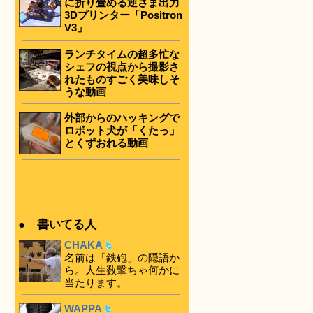
に折り畳める逆さま出力
3Dプリンター「Positron
V3」
ランチタイムの超多忙な
シェフの視点から撮影さ
れたものすごく美味しそ
うな動画
外部からのハッキングで
ロボット犬が「くたっ」
とくずおれる動画
● 書いてる人
CHAKA
名前は「鉄砲」の隠語か
ら。人生数撃ちゃ何かに
当たります。
WAPPA