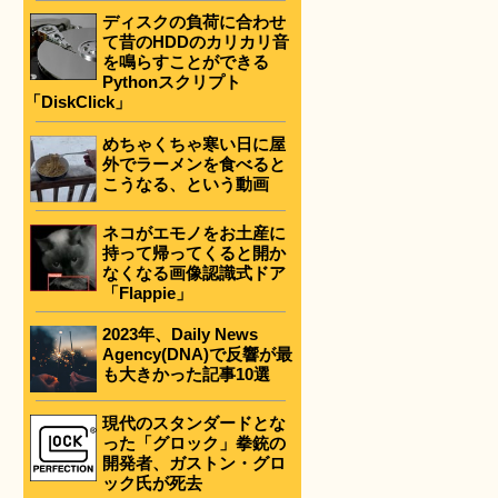
ディスクの負荷に合わせ
て昔のHDDのカリカリ音
を鳴らすことができる
Pythonスクリプト
「DiskClick」
めちゃくちゃ寒い日に屋
外でラーメンを食べると
こうなる、という動画
ネコがエモノをお土産に
持って帰ってくると開か
なくなる画像認識式ドア
「Flappie」
2023年、Daily News
Agency(DNA)で反響が最
も大きかった記事10選
現代のスタンダードとな
った「グロック」拳銃の
開発者、ガストン・グロ
ック氏が死去