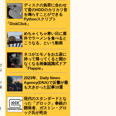
ディスクの負荷に合わせ
て昔のHDDのカリカリ音
を鳴らすことができる
Pythonスクリプト
「DiskClick」
めちゃくちゃ寒い日に屋
外でラーメンを食べると
こうなる、という動画
ネコがエモノをお土産に
持って帰ってくると開か
なくなる画像認識式ドア
せ
「Flappie」
な
2023年、Daily News
Agency(DNA)で反響が最
が
も大きかった記事10選
策
現代のスタンダードとな
った「グロック」拳銃の
開発者、ガストン・グロ
救
ック氏が死去