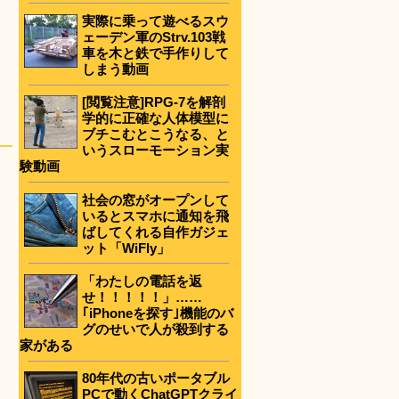
実際に乗って遊べるスウ
ェーデン軍のStrv.103戦
車を木と鉄で手作りして
しまう動画
[閲覧注意]RPG-7を解剖
学的に正確な人体模型に
ブチこむとこうなる、と
いうスローモーション実
験動画
社会の窓がオープンして
いるとスマホに通知を飛
ばしてくれる自作ガジェ
ット「WiFly」
「わたしの電話を返
せ！！！！！」……
｢iPhoneを探す｣機能のバ
グのせいで人が殺到する
家がある
80年代の古いポータブル
PCで動くChatGPTクライ