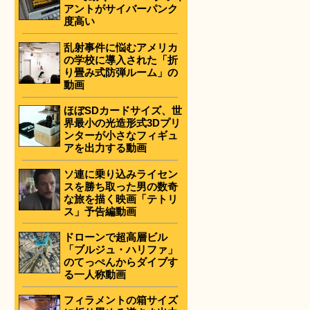
アントがサイバーパンク
度高い
乱射事件に悩むアメリカ
の学校に導入された「折
り畳み式防弾ルーム」の
動画
ほぼSDカードサイズ、世
界最小の光造形式3Dプリ
ンターが小さなフィギュ
アを出力する動画
ソ連に乗り込みライセン
スを勝ち取った男の数奇
な旅を描く映画「テトリ
ス」予告編動画
ドローンで超高層ビル
「ブルジュ・ハリファ」
のてっぺんからダイブす
る一人称動画
フィラメントの箱サイズ