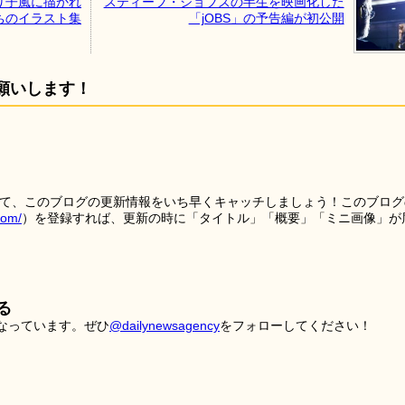
り子風に描かれ
スティーブ・ジョブズの半生を映画化した
ちのイラスト集
「jOBS」の予告編が初公開
願いします！
を使って、このブログの更新情報をいち早くキャッチしましょう！このブログ
tom/
）を登録すれば、更新の時に「タイトル」「概要」「ミニ画像」が
る
こなっています。ぜひ
@dailynewsagency
をフォローしてください！