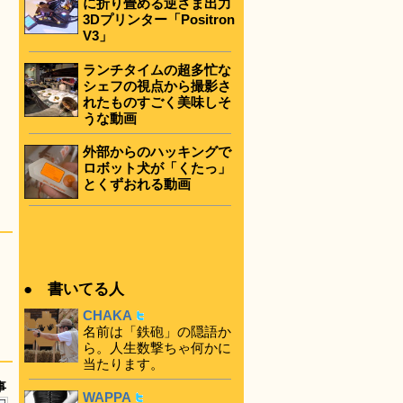
に折り畳める逆さま出力
3Dプリンター「Positron
V3」
ランチタイムの超多忙な
シェフの視点から撮影さ
れたものすごく美味しそ
うな動画
外部からのハッキングで
ロボット犬が「くたっ」
とくずおれる動画
● 書いてる人
CHAKA
名前は「鉄砲」の隠語か
ら。人生数撃ちゃ何かに
当たります。
事
WAPPA