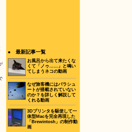
速
● 最新記事一覧
お風呂から出て来たくな
が
くて「ノゥ……」と鳴い
てしまうネコの動画
で
なぜ旅客機にはパラシュ
ートが搭載されていない
のか？を詳しく解説して
くれる動画
3Dプリンタを駆使して一
体型Macを完全再現した
「Brewintosh」の制作動
画