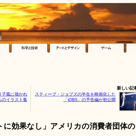
新しい記
り子風に描かれ
スティーブ・ジョブズの半生を映画化した
ちのイラスト集
「jOBS」の予告編が初公開
トに効果なし」アメリカの消費者団体の