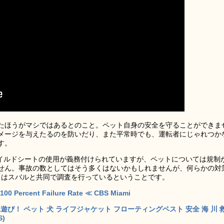
たほうがマシではあるとのこと。ペット自身の安全を守ることができま
メージを与えたるのを防いだり、また平常時でも、運転者にじゃれつか
す。
ャイルドシートの使用が義務付けられていますが、ペットについては規制
せん。事故の数としてはそう多くはないかもしれませんが、何らかの対
Safety」はスバルと共同で調査を行っているということです。
100 Percent Failure Rate ≪ CBS Miami
遊び！ ペット 犬 ライフジャケット フローティングベスト 安全 海 川 
S)