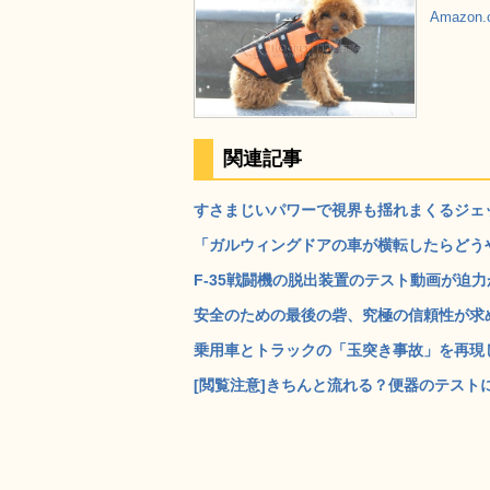
Amazon
関連記事
すさまじいパワーで視界も揺れまくるジェット
「ガルウィングドアの車が横転したらどうや
F-35戦闘機の脱出装置のテスト動画が迫力が
安全のための最後の砦、究極の信頼性が求め
乗用車とトラックの「玉突き事故」を再現した
[閲覧注意]きちんと流れる？便器のテストに