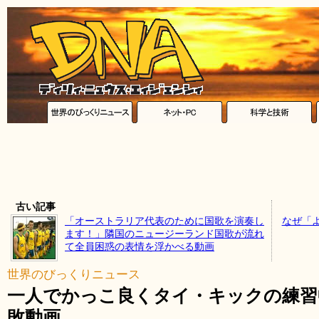
古い記事
「オーストラリア代表のために国歌を演奏し
なぜ「
ます！」隣国のニュージーランド国歌が流れ
て全員困惑の表情を浮かべる動画
世界のびっくりニュース
一人でかっこ良くタイ・キックの練習
敗動画