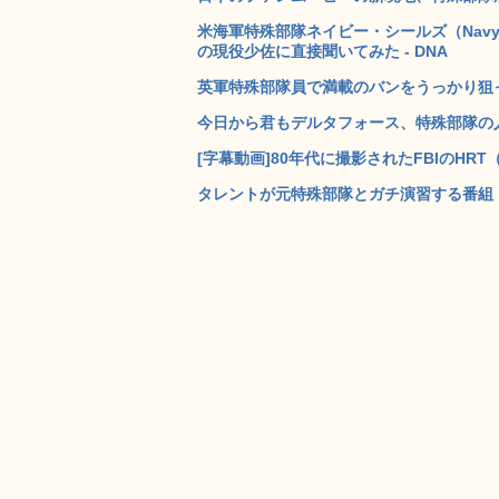
米海軍特殊部隊ネイビー・シールズ（Navy
の現役少佐に直接聞いてみた - DNA
英軍特殊部隊員で満載のバンをうっかり狙っ
今日から君もデルタフォース、特殊部隊の人
[字幕動画]80年代に撮影されたFBIのHR
タレントが元特殊部隊とガチ演習する番組「Star