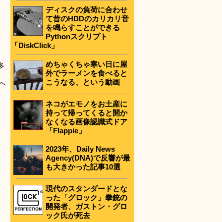
ディスクの負荷に合わせ
て昔のHDDのカリカリ音
を鳴らすことができる
Pythonスクリプト
「DiskClick」
めちゃくちゃ寒い日に屋
多
外でラーメンを食べると
こうなる、という動画
へ
ネコがエモノをお土産に
持って帰ってくると開か
なくなる画像認識式ドア
「Flappie」
2023年、Daily News
Agency(DNA)で反響が最
も大きかった記事10選
現代のスタンダードとな
った「グロック」拳銃の
開発者、ガストン・グロ
ック氏が死去