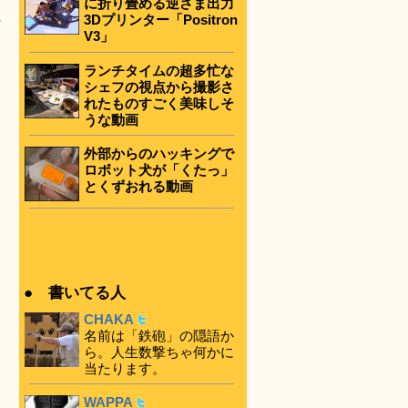
に折り畳める逆さま出力
3Dプリンター「Positron
V3」
ランチタイムの超多忙な
シェフの視点から撮影さ
れたものすごく美味しそ
うな動画
外部からのハッキングで
ロボット犬が「くたっ」
とくずおれる動画
● 書いてる人
CHAKA
名前は「鉄砲」の隠語か
ら。人生数撃ちゃ何かに
当たります。
WAPPA