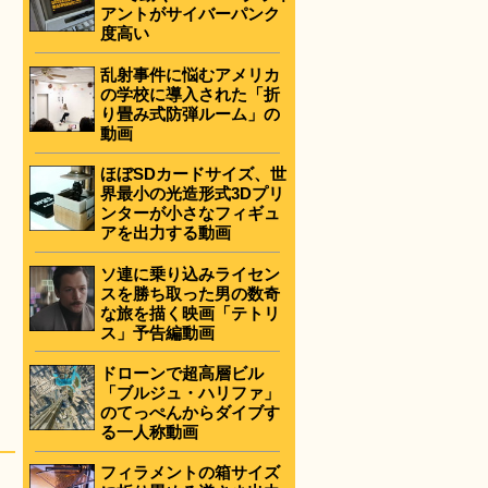
アントがサイバーパンク
度高い
乱射事件に悩むアメリカ
の学校に導入された「折
り畳み式防弾ルーム」の
動画
ほぼSDカードサイズ、世
)
界最小の光造形式3Dプリ
ンターが小さなフィギュ
アを出力する動画
ソ連に乗り込みライセン
付
スを勝ち取った男の数奇
な旅を描く映画「テトリ
ス」予告編動画
ドローンで超高層ビル
「ブルジュ・ハリファ」
のてっぺんからダイブす
る一人称動画
フィラメントの箱サイズ