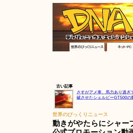
古い記事
さすがアメ車、馬力あり過ぎ
破させたシェルビーGT500の
世界のびっくりニュース
動きがやたらにシャー
公式プロモーション動