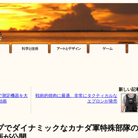
新しい記
で測定機器を大
戦術的焼肉に最適、非常にタクティカルな
動画
エプロンが発売
プでダイナミックなカナダ軍特殊部隊
画が公開