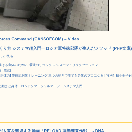
 Forces Command (CANSOFCOM) – Video
り方 システマ超入門―ロシア軍特殊部隊が生んだメソッド (PHP文庫
で詳しく見る
ける身体のための! 最強のリラックス システマ・リラクゼーション
号 [雑誌]
D 胴体力! 伊藤式胴体トレーニング 三つの動きで誰でも身体のプロになる!! 特別付録小冊子
の動きと身体 ロシアンマーシャルアーツ システマ入門
質を奪還する動画「RELOAD 強襲奪還作戦」 - DNA