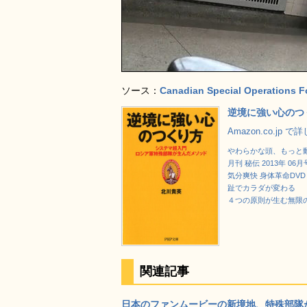
ソース：
Canadian Special Operations
逆境に強い心のつく
Amazon.co.jp 
やわらかな頭、もっと動
月刊 秘伝 2013年 06月
気分爽快 身体革命DV
趾でカラダが変わる
４つの原則が生む無限
関連記事
日本のファンムービーの新境地、特殊部隊が人