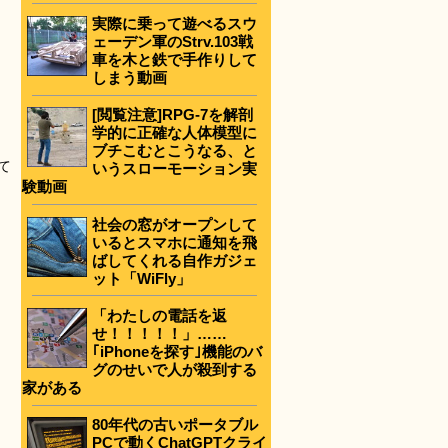
実際に乗って遊べるスウ
ェーデン軍のStrv.103戦
車を木と鉄で手作りして
しまう動画
[閲覧注意]RPG-7を解剖
学的に正確な人体模型に
ブチこむとこうなる、と
て
いうスローモーション実
験動画
社会の窓がオープンして
いるとスマホに通知を飛
ばしてくれる自作ガジェ
ット「WiFly」
「わたしの電話を返
せ！！！！！」……
｢iPhoneを探す｣機能のバ
グのせいで人が殺到する
家がある
80年代の古いポータブル
PCで動くChatGPTクライ