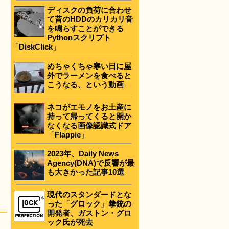
ディスクの負荷に合わせ
て昔のHDDのカリカリ音
を鳴らすことができる
Pythonスクリプト
「DiskClick」
めちゃくちゃ寒い日に屋
外でラーメンを食べると
こうなる、という動画
ネコがエモノをお土産に
持って帰ってくると開か
なくなる画像認識式ドア
「Flappie」
2023年、Daily News
Agency(DNA)で反響が最
も大きかった記事10選
現代のスタンダードとな
った「グロック」拳銃の
開発者、ガストン・グロ
ック氏が死去