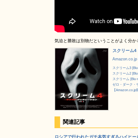
気迫と勝敗は別物だということがよく分か
スクリーム4：
Amazon.co
スクリーム3 [Blu-
スクリーム2 [Blu-
スクリーム [Blu-r
ゼロ・ダーク・サー
【Amazon.co
関連記事
ロシアで行われたガチ本気すぎるハイヒール競