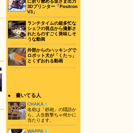
に折り畳める逆さま出力
3Dプリンター「Positron
V3」
ランチタイムの超多忙な
シェフの視点から撮影さ
れたものすごく美味しそ
うな動画
外部からのハッキングで
ロボット犬が「くたっ」
とくずおれる動画
事
● 書いてる人
CHAKA
名前は「鉄砲」の隠語か
ら。人生数撃ちゃ何かに
当たります。
WAPPA