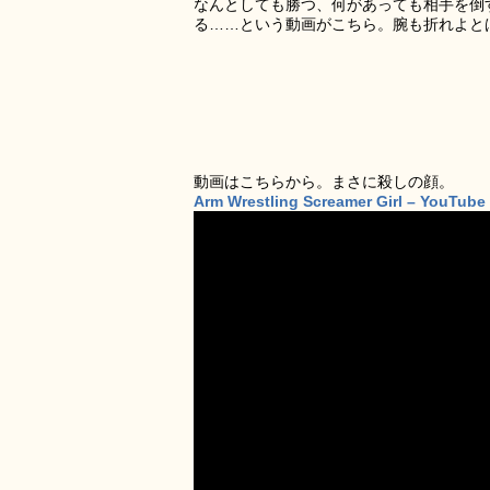
なんとしても勝つ、何があっても相手を倒
る……という動画がこちら。腕も折れよと
動画はこちらから。まさに殺しの顔。
Arm Wrestling Screamer Girl – YouTube