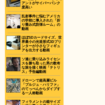
アントがサイバーパンク
度高い
乱射事件に悩むアメリカ
の学校に導入された「折
り畳み式防弾ルーム」の
動画
ほぼSDカードサイズ、世
界最小の光造形式3Dプリ
ンターが小さなフィギュ
アを出力する動画
ソ連に乗り込みライセン
スを勝ち取った男の数奇
な旅を描く映画「テトリ
ス」予告編動画
ドローンで超高層ビル
「ブルジュ・ハリファ」
のてっぺんからダイブす
る一人称動画
フィラメントの箱サイズ