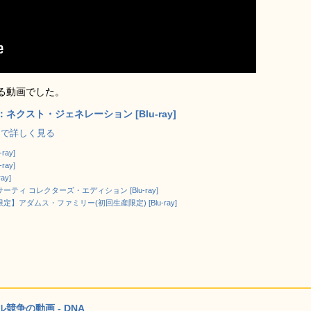
る動画でした。
ネクスト・ジェネレーション [Blu-ray]
.jp で詳しく見る
ray]
ray]
ay]
ティ コレクターズ・エディション [Blu-ray]
.jp限定】アダムス・ファミリー(初回生産限定) [Blu-ray]
争の動画 - DNA