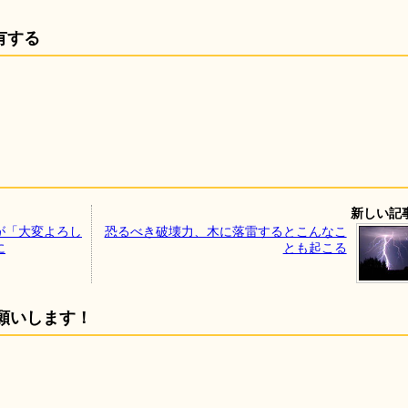
有する
新しい記
が「大変よろし
恐るべき破壊力、木に落雷するとこんなこ
に
とも起こる
願いします！