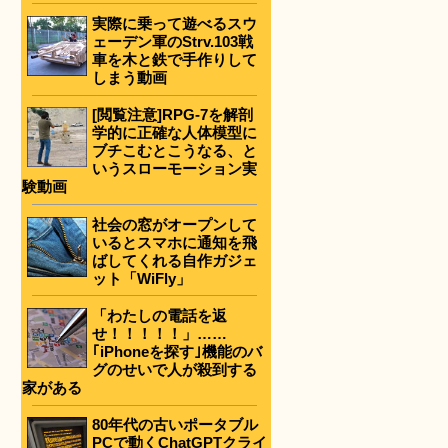
実際に乗って遊べるスウ
ェーデン軍のStrv.103戦
車を木と鉄で手作りして
しまう動画
[閲覧注意]RPG-7を解剖
学的に正確な人体模型に
ブチこむとこうなる、と
いうスローモーション実
験動画
社会の窓がオープンして
いるとスマホに通知を飛
ばしてくれる自作ガジェ
ット「WiFly」
「わたしの電話を返
せ！！！！！」……
｢iPhoneを探す｣機能のバ
グのせいで人が殺到する
家がある
80年代の古いポータブル
PCで動くChatGPTクライ