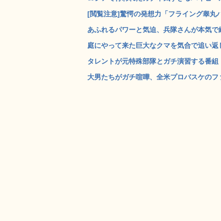
[閲覧注意]驚愕の発想力「フライング睾丸ハ
あふれるパワーと気迫、兵隊さんが本気で綱引
庭にやって来た巨大なクマを気合で追い返し
タレントが元特殊部隊とガチ演習する番組「Star
大男たちがガチ喧嘩、全米プロバスケのファ