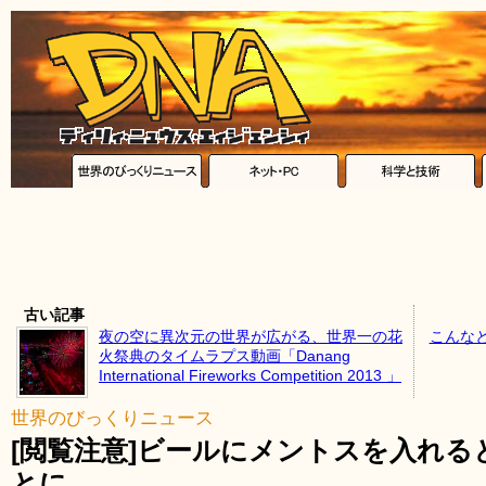
古い記事
夜の空に異次元の世界が広がる、世界一の花
こんな
火祭典のタイムラプス動画「Danang
International Fireworks Competition 2013 」
世界のびっくりニュース
[閲覧注意]ビールにメントスを入れ
とに