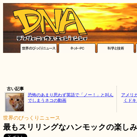
古い記事
恐怖のあまり思わず英語で「ノー！」と叫ん
アメリ
でしまうネコの動画
くドキュ
世界のびっくりニュース
最もスリリングなハンモックの楽しみ