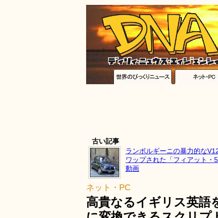
古い記事
ランボルギーニの暴力的なV1
ワップされた「フィアット・5
動画
ネット・PC
高貴なるイギリス英語
に変換できるスクリプト「S