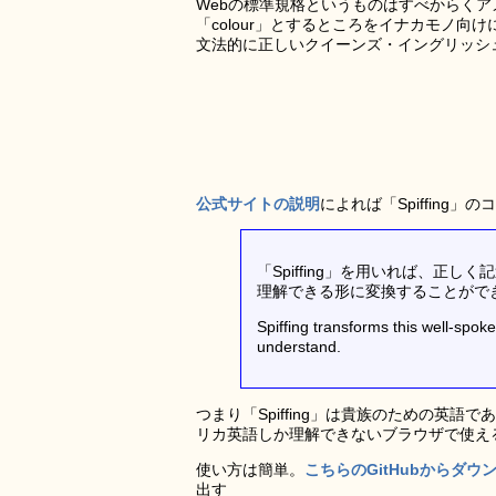
Webの標準規格というものはすべからく
「colour」とするところをイナカモノ向けに
文法的に正しいクイーンズ・イングリッシ
公式サイトの説明
によれば「Spiffing
「Spiffing」を用いれば、正
理解できる形に変換することがで
Spiffing transforms this well-spok
understand.
つまり「Spiffing」は貴族のための英
リカ英語しか理解できないブラウザで使え
使い方は簡単。
こちらのGitHubからダウ
出す