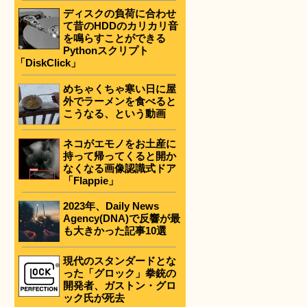
ディスクの負荷に合わせ
て昔のHDDのカリカリ音
を鳴らすことができる
Pythonスクリプト
「DiskClick」
めちゃくちゃ寒い日に屋
外でラーメンを食べると
こうなる、という動画
ネコがエモノをお土産に
持って帰ってくると開か
なくなる画像認識式ドア
「Flappie」
2023年、Daily News
Agency(DNA)で反響が最
も大きかった記事10選
現代のスタンダードとな
った「グロック」拳銃の
開発者、ガストン・グロ
ック氏が死去