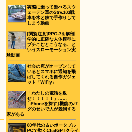
実際に乗って遊べるスウ
ェーデン軍のStrv.103戦
車を木と鉄で手作りして
しまう動画
[閲覧注意]RPG-7を解剖
学的に正確な人体模型に
ブチこむとこうなる、と
いうスローモーション実
験動画
社会の窓がオープンして
いるとスマホに通知を飛
ばしてくれる自作ガジェ
ット「WiFly」
「わたしの電話を返
せ！！！！！」……
｢iPhoneを探す｣機能のバ
グのせいで人が殺到する
家がある
80年代の古いポータブル
PCで動くChatGPTクライ