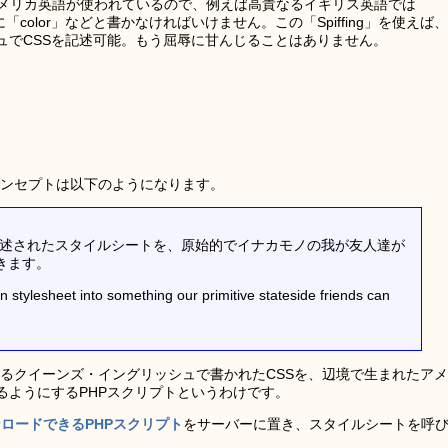
アメリカ英語が使われているので、例えば高貴なるイギリス英語では
「color」などと書かなければいけません。この「Spiffing」を使えば、
ュでCSSを記述可能。もう屈辱に甘んじることはありません。
」のコンセプトは以下のようになります。
しく記述されたスタイルシートを、原始的でイナカモノの我が友人達が
きます。
en stylesheet into something our primitive stateside friends can
語であるクイーンズ・イングリッシュで書かれたCSSを、辺境で生まれたアメ
るようにするPHPスクリプトというわけです。
ンロードできるPHPスクリプト
をサーバーに置き、スタイルシートを呼