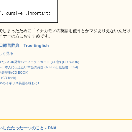
でしまったために「イナカモノの英語を使うとかマジありえないんだけ
ザイナーの方におすすめです。
言辞典―True English
で詳しく見る
! UK発音パーフェクトガイド (CD付) (CD BOOK)
日本人に伝えたい本当の英国 (ＮＨＫ出版新書 354)
現集(CD BOOK)
(CD book)
ON ナマのイギリス英語を味わう!
たたった一つのこと - DNA