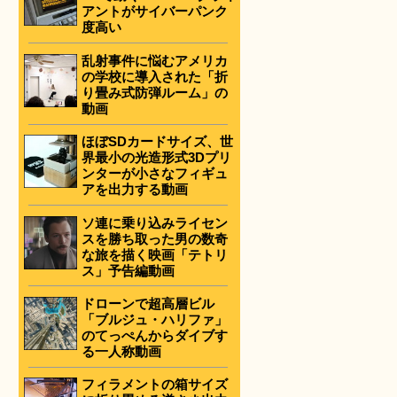
アントがサイバーパンク
度高い
乱射事件に悩むアメリカ
の学校に導入された「折
り畳み式防弾ルーム」の
動画
ほぼSDカードサイズ、世
界最小の光造形式3Dプリ
ンターが小さなフィギュ
アを出力する動画
ソ連に乗り込みライセン
スを勝ち取った男の数奇
な旅を描く映画「テトリ
ス」予告編動画
ドローンで超高層ビル
「ブルジュ・ハリファ」
のてっぺんからダイブす
る一人称動画
フィラメントの箱サイズ