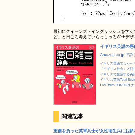
最初にクイーンズ・イングリッシュを学ん
ど」と日ごろ考えていらっしゃるWebデ
イギリス英語の悪口雑
Amazon.co.jp 
イギリス英語でしゃべりたい
「イギリス社会」入門―
イギリスで生活する英語表
イギリス英語Total Book 
LIVE from LOND
関連記事
重傷を負った英軍兵士が女性衛生兵にお願いし