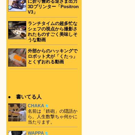
に折り畳める逆さま出力
3Dプリンター「Positron
V3」
ランチタイムの超多忙な
シェフの視点から撮影さ
れたものすごく美味しそ
うな動画
外部からのハッキングで
ロボット犬が「くたっ」
とくずおれる動画
● 書いてる人
CHAKA
名前は「鉄砲」の隠語か
ら。人生数撃ちゃ何かに
当たります。
WAPPA