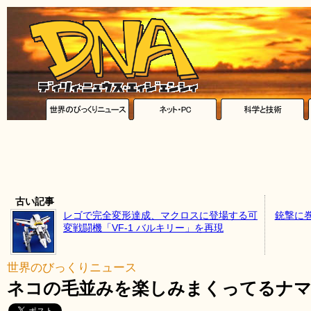
古い記事
レゴで完全変形達成、マクロスに登場する可
銃撃に
変戦闘機「VF-1 バルキリー」を再現
世界のびっくりニュース
ネコの毛並みを楽しみまくってるナ