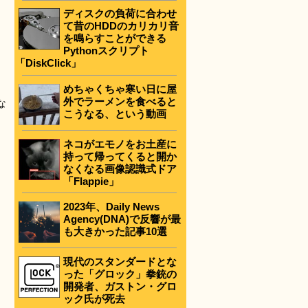
ディスクの負荷に合わせ
て昔のHDDのカリカリ音
を鳴らすことができる
Pythonスクリプト
「DiskClick」
めちゃくちゃ寒い日に屋
外でラーメンを食べると
な
こうなる、という動画
ネコがエモノをお土産に
持って帰ってくると開か
なくなる画像認識式ドア
「Flappie」
2023年、Daily News
Agency(DNA)で反響が最
も大きかった記事10選
現代のスタンダードとな
った「グロック」拳銃の
開発者、ガストン・グロ
ック氏が死去