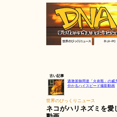
古い記事
過激派御用達「火炎瓶」の威
分かるハイスピード撮影動画
世界のびっくりニュース
ネコがハリネズミを愛
動画