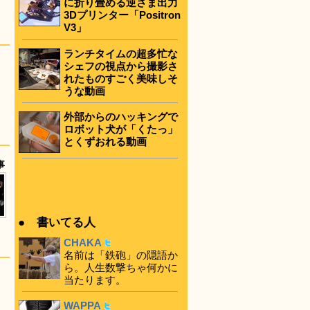
に折り畳める逆さま出力
3Dプリンター「Positron
V3」
ランチタイムの超多忙な
シェフの視点から撮影さ
れたものすごく美味しそ
うな動画
外部からのハッキングで
ロボット犬が「くたっ」
とくずおれる動画
事
● 書いてる人
CHAKA
名前は「鉄砲」の隠語か
ら。人生数撃ちゃ何かに
当たります。
WAPPA