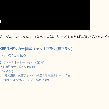
ですが……たしかにこれならネコはハリネズミをそばに置いておきたく
ECKER/レデッカー]高級キャットブラシ(猫ブラシ)
.co.jp で詳しく見る
】 ファーミネーター キャット (猫用)
HS 猫用カーブ爪きり HS-66
麻つめみがき
ム 1週間消臭・抗菌デオトイレ取替え専用消臭シート 10枚
ト 水のいらない泡シャンプー 猫用 200mL