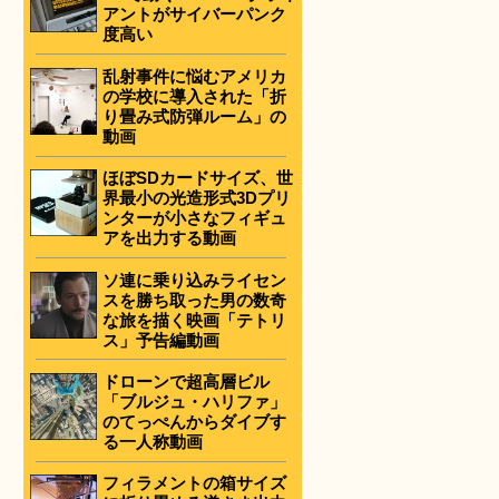
アントがサイバーパンク
度高い
乱射事件に悩むアメリカ
の学校に導入された「折
り畳み式防弾ルーム」の
動画
ほぼSDカードサイズ、世
界最小の光造形式3Dプリ
ンターが小さなフィギュ
アを出力する動画
ソ連に乗り込みライセン
スを勝ち取った男の数奇
な旅を描く映画「テトリ
ス」予告編動画
ドローンで超高層ビル
「ブルジュ・ハリファ」
のてっぺんからダイブす
る一人称動画
フィラメントの箱サイズ