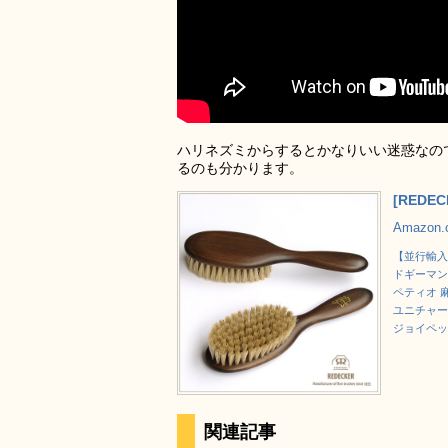
ハリネズミからするとかなりいい迷惑なの
るのも分かります。
[RED
Amazon
【並行輸入
ドギーマン 
ペティオ 
ユニチャー
ジョイペッ
関連記事