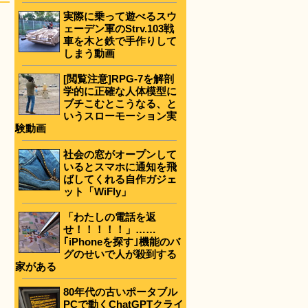
実際に乗って遊べるスウ
ェーデン軍のStrv.103戦
車を木と鉄で手作りして
しまう動画
[閲覧注意]RPG-7を解剖
学的に正確な人体模型に
ブチこむとこうなる、と
いうスローモーション実
験動画
社会の窓がオープンして
いるとスマホに通知を飛
ばしてくれる自作ガジェ
ット「WiFly」
「わたしの電話を返
せ！！！！！」……
｢iPhoneを探す｣機能のバ
グのせいで人が殺到する
家がある
80年代の古いポータブル
PCで動くChatGPTクライ