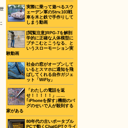
実際に乗って遊べるスウ
の歴
ェーデン軍のStrv.103戦
車を木と鉄で手作りして
しまう動画
に
[閲覧注意]RPG-7を解剖
」
学的に正確な人体模型に
。
ブチこむとこうなる、と
いうスローモーション実
験動画
社会の窓がオープンして
いるとスマホに通知を飛
ばしてくれる自作ガジェ
ット「WiFly」
「わたしの電話を返
せ！！！！！」……
｢iPhoneを探す｣機能のバ
グのせいで人が殺到する
家がある
80年代の古いポータブル
PCで動くChatGPTクライ