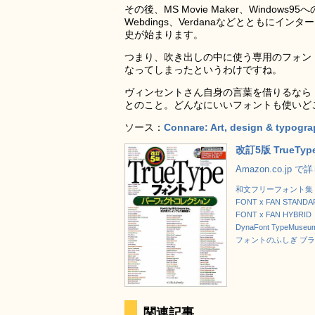
その後、MS Movie Maker、Windo
Webdings、Verdanaなどととも
史が始まります。
つまり、吹き出しの中に使う専用のフォン
なってしまったというわけですね。
ヴィンセントさん自身の言葉を借りるなら「な
とのこと。どんなにいいフォントも使いど
ソース：
Connare: Art, design & typogr
改訂5版 TrueT
Amazon.co.jp 
和文フリーフォント集
FONT x FAN STANDA
FONT x FAN HYBRID
DynaFont TypeMuseum
フォントのふしぎ ブ
関連記事