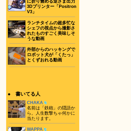
に折り畳める逆さま出力
3Dプリンター「Positron
V3」
ランチタイムの超多忙な
シェフの視点から撮影さ
れたものすごく美味しそ
うな動画
外部からのハッキングで
ロボット犬が「くたっ」
とくずおれる動画
● 書いてる人
CHAKA
名前は「鉄砲」の隠語か
ら。人生数撃ちゃ何かに
当たります。
WAPPA