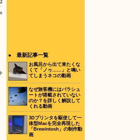
は
サ
s
● 最新記事一覧
お風呂から出て来たくな
くて「ノゥ……」と鳴い
中
てしまうネコの動画
なぜ旅客機にはパラシュ
ートが搭載されていない
のか？を詳しく解説して
くれる動画
3Dプリンタを駆使して一
体型Macを完全再現した
「Brewintosh」の制作動
画