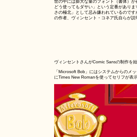
世の中には膨大な量のフォント（書体）が
どう使ってもダサい」という定番があります。中
さの極北」として忌み嫌われているのですが、そ
の作者、ヴィンセント・コネア氏自らが説
ヴィンセントさんがComic Sansの制作を始めた
「Microsoft Bob」にはシステムか
にTimes New Romanを使ってセリフ