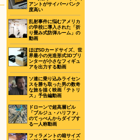
アントがサイバーパンク
度高い
乱射事件に悩むアメリカ
の学校に導入された「折
り畳み式防弾ルーム」の
動画
ほぼSDカードサイズ、世
界最小の光造形式3Dプリ
ンターが小さなフィギュ
アを出力する動画
ソ連に乗り込みライセン
スを勝ち取った男の数奇
な旅を描く映画「テトリ
ス」予告編動画
ドローンで超高層ビル
「ブルジュ・ハリファ」
のてっぺんからダイブす
る一人称動画
フィラメントの箱サイズ