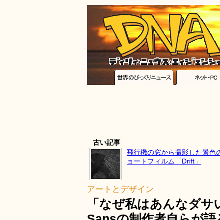
古い記事
飛行機の窓から撮影した景色
ョートフィルム「Drift」
アートとデザイン
「なぜ私はあんなダサい
Sansの制作者自らが語