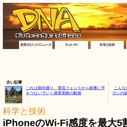
古い記事
これは期待通り、電流フェンスから順番に手
こんな
をつないでいく感電実験の動画
ガンの
科学と技術
iPhoneのWi-Fi感度を最