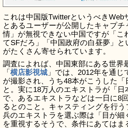
これは中国版TwitterというべきW
とあるユーザーが公開したキャプチ
情」が無視できない中国ですが「こ
てSFだろ」「中国政府の白昼夢」
がたくさん寄せられています。
調査によれば、中国東部にある世界
「
横店影視城
」では、2012年を通じ
が撮影され、うち48本がこうした「
と。実に18万人のエキストラが「日
で、あるエキストラなどは一日に8
るとのこと。キャスティングを行う
兵のエキストラを選ぶ際は「目が細
を重視するそうで、条件にあてはま