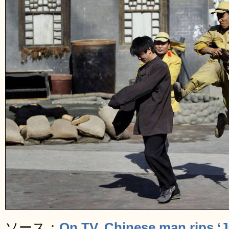
ソース：
On TV, Chinese man rips ‘Ja