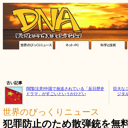
古い記事
[閲覧注意]中国で放送されている「反日歴史
巨大な
ドラマ」がすごいというかひどい
ジタ
世界のびっくりニュース
犯罪防止のため散弾銃を無