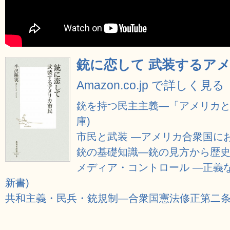
銃に恋して 武装するアメ
Amazon.co.jp で詳しく見る
銃を持つ民主主義―「アメリカと
庫)
市民と武装 ―アメリカ合衆国に
銃の基礎知識―銃の見方から歴
メディア・コントロール ―正義な
新書)
共和主義・民兵・銃規制―合衆国憲法修正第二