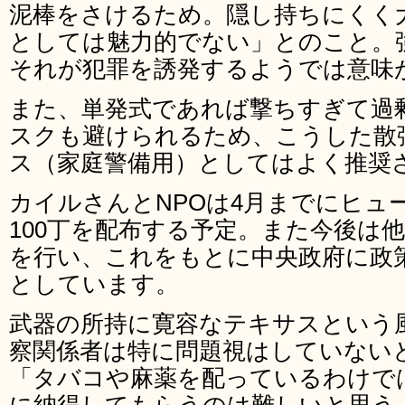
泥棒をさけるため。隠し持ちにくく
としては魅力的でない」とのこと。
それが犯罪を誘発するようでは意味
また、単発式であれば撃ちすぎて過
スクも避けられるため、こうした散
ス（家庭警備用）としてはよく推奨
カイルさんとNPOは4月までにヒュ
100丁を配布する予定。また今後は
を行い、これをもとに中央政府に政
としています。
武器の所持に寛容なテキサスという
察関係者は特に問題視はしていない
「タバコや麻薬を配っているわけで