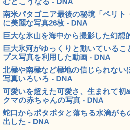
むとこうなる - DNA
南米パタゴニア最後の秘境「ペリト
に美麗な写真26枚 - DNA
巨大な氷山を海中から撮影した幻想的な写
巨大氷河がゆっくりと動いているこ
プス写真を利用した動画 - DNA
北極や南極など極地の信じられない
写真いろいろ - DNA
可愛いを超えた可愛さ、生まれて初
クマの赤ちゃんの写真 - DNA
蛇口からポタポタと落ちる水滴がも
出した - DNA