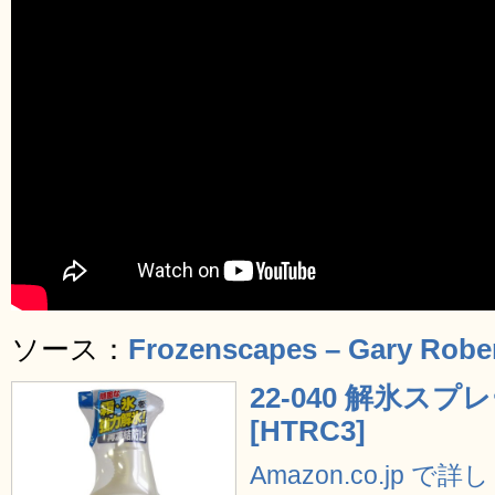
ソース：
Frozenscapes – Gary Robe
22-040 解氷スプ
[HTRC3]
Amazon.co.jp で