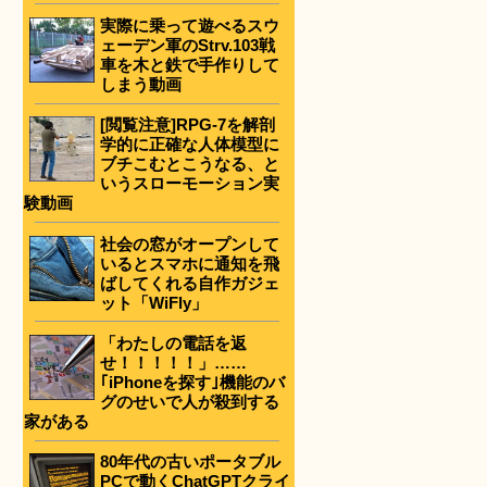
実際に乗って遊べるスウ
ェーデン軍のStrv.103戦
車を木と鉄で手作りして
しまう動画
[閲覧注意]RPG-7を解剖
学的に正確な人体模型に
ブチこむとこうなる、と
いうスローモーション実
験動画
社会の窓がオープンして
いるとスマホに通知を飛
ばしてくれる自作ガジェ
ット「WiFly」
「わたしの電話を返
せ！！！！！」……
｢iPhoneを探す｣機能のバ
グのせいで人が殺到する
家がある
80年代の古いポータブル
PCで動くChatGPTクライ