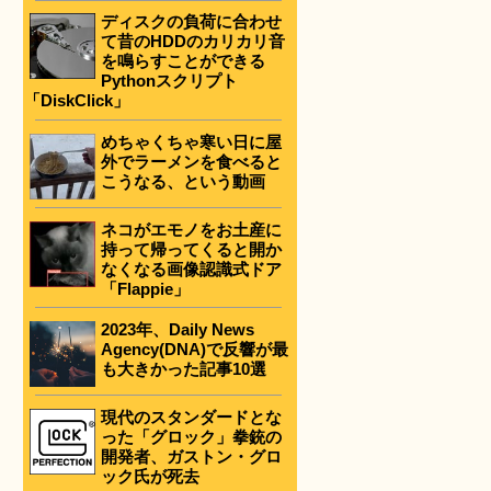
ディスクの負荷に合わせ
て昔のHDDのカリカリ音
を鳴らすことができる
Pythonスクリプト
「DiskClick」
めちゃくちゃ寒い日に屋
外でラーメンを食べると
こうなる、という動画
ネコがエモノをお土産に
持って帰ってくると開か
なくなる画像認識式ドア
「Flappie」
2023年、Daily News
Agency(DNA)で反響が最
も大きかった記事10選
現代のスタンダードとな
った「グロック」拳銃の
開発者、ガストン・グロ
ック氏が死去