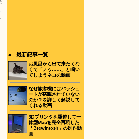
を
ク
の
● 最新記事一覧
お風呂から出て来たくな
くて「ノゥ……」と鳴い
てしまうネコの動画
なぜ旅客機にはパラシュ
ートが搭載されていない
のか？を詳しく解説して
くれる動画
3Dプリンタを駆使して一
体型Macを完全再現した
「Brewintosh」の制作動
画