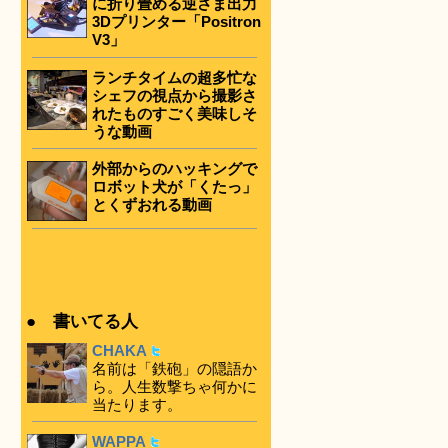
に折り畳める逆さま出力
3Dプリンター「Positron
V3」
ランチタイムの超多忙な
シェフの視点から撮影さ
れたものすごく美味しそ
うな動画
外部からのハッキングで
ロボット犬が「くたっ」
とくずおれる動画
● 書いてる人
CHAKA
名前は「鉄砲」の隠語か
ら。人生数撃ちゃ何かに
当たります。
WAPPA