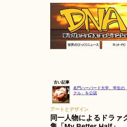
古い記事
名門ハーバード大学、学生の
クル」を公認
アートとデザイン
同一人物によるドラァ
集「My Better Half」