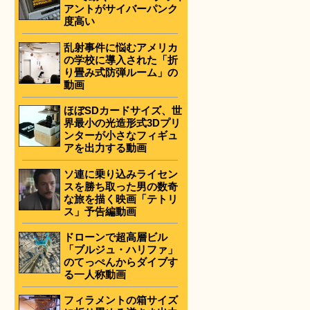
アントがサイバーパンク
度高い
乱射事件に悩むアメリカ
の学校に導入された「折
り畳み式防弾ルーム」の
動画
ほぼSDカードサイズ、世
界最小の光造形式3Dプリ
ンターが小さなフィギュ
アを出力する動画
ソ連に乗り込みライセン
スを勝ち取った男の数奇
な旅を描く映画「テトリ
ス」予告編動画
ドローンで超高層ビル
「ブルジュ・ハリファ」
のてっぺんからダイブす
る一人称動画
フィラメントの箱サイズ