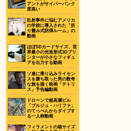
アントがサイバーパンク
度高い
乱射事件に悩むアメリカ
の学校に導入された「折
り畳み式防弾ルーム」の
動画
ほぼSDカードサイズ、世
界最小の光造形式3Dプリ
ンターが小さなフィギュ
アを出力する動画
ソ連に乗り込みライセン
スを勝ち取った男の数奇
な旅を描く映画「テトリ
ス」予告編動画
ドローンで超高層ビル
「ブルジュ・ハリファ」
のてっぺんからダイブす
る一人称動画
フィラメントの箱サイズ