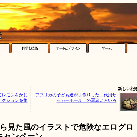
新しい記
てレモンをかじ
アフリカの子ども達が手作りした「代用サ
アクションを集
ッカーボール」の写真いろいろ
から見た風のイラストで危険なエログロ
キャンペーン