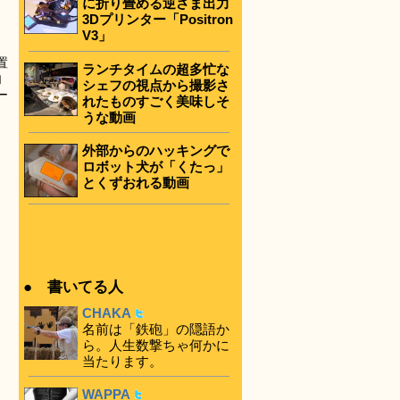
に折り畳める逆さま出力
3Dプリンター「Positron
V3」
置
ランチタイムの超多忙な
内
シェフの視点から撮影さ
ー
れたものすごく美味しそ
うな動画
外部からのハッキングで
ロボット犬が「くたっ」
とくずおれる動画
● 書いてる人
CHAKA
名前は「鉄砲」の隠語か
ら。人生数撃ちゃ何かに
当たります。
WAPPA