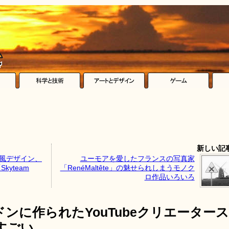
新しい記
ー風デザイン、
ユーモアを愛したフランスの写真家
kyteam
「RenéMaltête」の魅せられしまうモノク
ロ作品いろいろ
ンに作られたYouTubeクリエータース
すごい