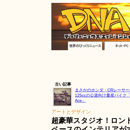
古い記事
まさかのホンダ・CRレーサ
125ccの公道向け量産バイク「S
Ace」
アートとデザイン
超豪華スタジオ！ロンド
ペースのインテリアが