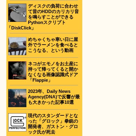
ディスクの負荷に合わせ
て昔のHDDのカリカリ音
を鳴らすことができる
Pythonスクリプト
「DiskClick」
めちゃくちゃ寒い日に屋
外でラーメンを食べると
こうなる、という動画
ネコがエモノをお土産に
持って帰ってくると開か
なくなる画像認識式ドア
「Flappie」
2023年、Daily News
Agency(DNA)で反響が最
も大きかった記事10選
現代のスタンダードとな
った「グロック」拳銃の
開発者、ガストン・グロ
ック氏が死去