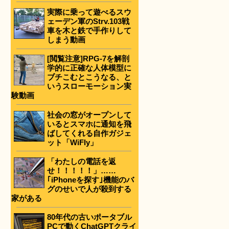
実際に乗って遊べるスウ
ェーデン軍のStrv.103戦
車を木と鉄で手作りして
しまう動画
[閲覧注意]RPG-7を解剖
学的に正確な人体模型に
ブチこむとこうなる、と
いうスローモーション実
験動画
社会の窓がオープンして
いるとスマホに通知を飛
ばしてくれる自作ガジェ
ット「WiFly」
「わたしの電話を返
せ！！！！！」……
｢iPhoneを探す｣機能のバ
グのせいで人が殺到する
家がある
80年代の古いポータブル
PCで動くChatGPTクライ