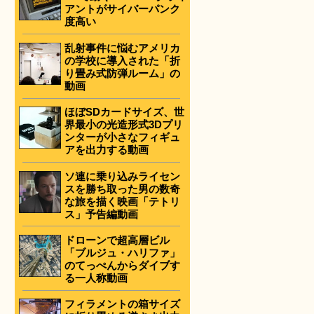
アントがサイバーパンク
度高い
乱射事件に悩むアメリカ
の学校に導入された「折
り畳み式防弾ルーム」の
動画
ほぼSDカードサイズ、世
界最小の光造形式3Dプリ
ンターが小さなフィギュ
アを出力する動画
ソ連に乗り込みライセン
スを勝ち取った男の数奇
な旅を描く映画「テトリ
ス」予告編動画
ドローンで超高層ビル
「ブルジュ・ハリファ」
のてっぺんからダイブす
る一人称動画
フィラメントの箱サイズ