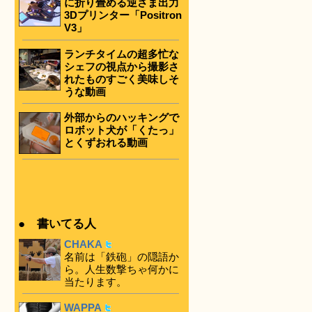
に折り畳める逆さま出力
3Dプリンター「Positron
V3」
ランチタイムの超多忙な
シェフの視点から撮影さ
れたものすごく美味しそ
うな動画
外部からのハッキングで
ロボット犬が「くたっ」
とくずおれる動画
● 書いてる人
CHAKA
名前は「鉄砲」の隠語か
ら。人生数撃ちゃ何かに
当たります。
WAPPA