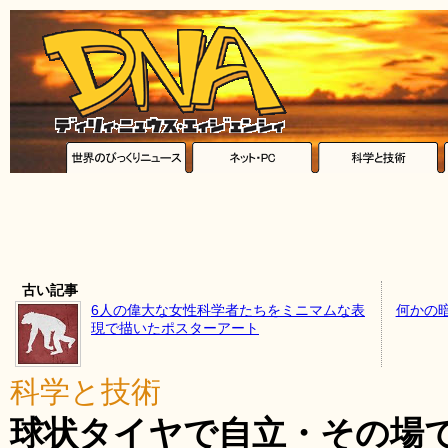
古い記事
6人の偉大な女性科学者たちをミニマムな表
何かの
現で描いたポスターアート
科学と技術
球状タイヤで自立・その場