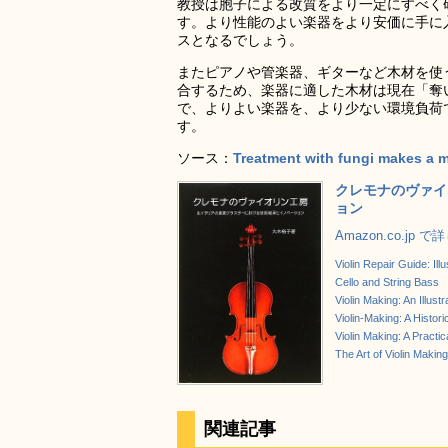
教授は胞子による改質をより一定にすべく
す。より性能のよい楽器をより安価に手に
スとなるでしょう。
またピアノや管楽器、ギターなど木材を使
合するため、楽器に適した木材は現在「奪
で、よりよい楽器を、より少ない環境負荷
す。
ソース：
Treatment with fungi makes a m
クレモナのヴァイ
ョン
Amazon.co.jp 
Violin Repair Guide: Ill
Cello and String Bass
Violin Making: An Illust
Violin-Making: A Histor
Violin Making: A Practic
The Art of Violin Making
関連記事