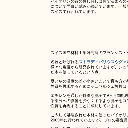
バイオリンの音の良し悪しは何で決まるの
について面白い試みが続いています。一般
スイスで行われています。
スイス国立材料工学研究所のフランシス・
名器と呼ばれる
ストラディバリウス
や
グァ
様々な角度から研究されていますが、シュワ
た木を使っているという点。
夏と冬の温度の差が小さいことで育ち方が
性質を再現するためにシュワルツェ教授は
エチレンを通した特殊な胞子で9ヶ月間処
る部分への影響を少なくするよう胞子をコ
性質を再現することに成功しています。
こうして処理された木材を使ったバイオリン
2009年に行われていますが、プロの審査