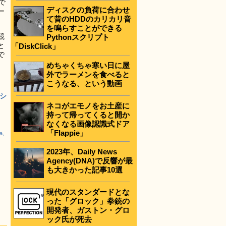
で
ディスクの負荷に合わせ
ー
て昔のHDDのカリカリ音
を鳴らすことができる
競
Pythonスクリプト
と
「DiskClick」
で
めちゃくちゃ寒い日に屋
外でラーメンを食べると
こうなる、という動画
シ
ネコがエモノをお土産に
持って帰ってくると開か
なくなる画像認識式ドア
「Flappie」
a,
2023年、Daily News
Agency(DNA)で反響が最
も大きかった記事10選
現代のスタンダードとな
った「グロック」拳銃の
開発者、ガストン・グロ
ック氏が死去