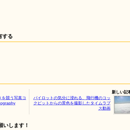
有する
新しい記
さを競う写真コ
パイロットの気分に浸れる、飛行機のコッ
tography
クピットからの景色を撮影したタイムラプ
ス動画
願いします！