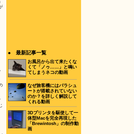
」
が
● 最新記事一覧
お風呂から出て来たくな
くて「ノゥ……」と鳴い
っ
てしまうネコの動画
の
なぜ旅客機にはパラシュ
ートが搭載されていない
のか？を詳しく解説して
す
くれる動画
じ
3Dプリンタを駆使して一
体型Macを完全再現した
「Brewintosh」の制作動
画