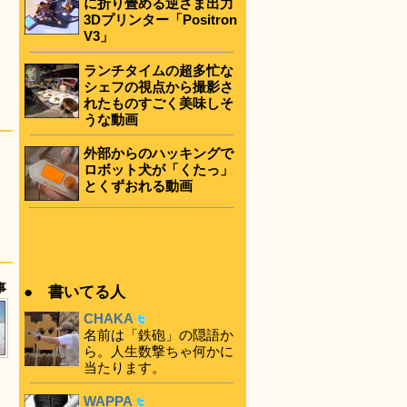
に折り畳める逆さま出力
3Dプリンター「Positron
V3」
ランチタイムの超多忙な
シェフの視点から撮影さ
れたものすごく美味しそ
うな動画
外部からのハッキングで
ロボット犬が「くたっ」
とくずおれる動画
事
● 書いてる人
CHAKA
名前は「鉄砲」の隠語か
ら。人生数撃ちゃ何かに
当たります。
WAPPA