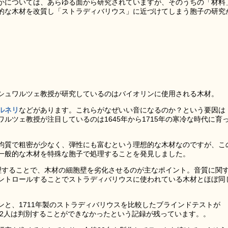
かについては、あらゆる面から研究されていますが、そのうちの「材料
的な木材を改質し「ストラディバリウス」に近づけてしまう胞子の研究
シュワルツェ教授が研究しているのはバイオリンに使用される木材。
ルネリ
などがあります。これらがなぜいい音になるのか？という要因は
ルツェ教授が注目しているのは1645年から1715年の寒冷な時代に育
均質で粗密が少なく、弾性にも富むという理想的な木材なのですが、こ
一般的な木材を特殊な胞子で処理することを発見しました。
理することで、木材の細胞壁を劣化させるのが主なポイント。音質に関
ントロールすることでストラディバリウスに使われている木材とほぼ同
と、1711年製のストラディバリウスを比較したブラインドテストが
員2人は判別することができなかったという記録が残っています。。