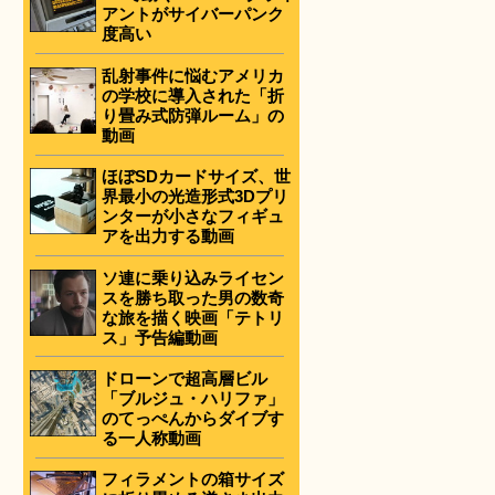
アントがサイバーパンク
度高い
乱射事件に悩むアメリカ
の学校に導入された「折
り畳み式防弾ルーム」の
動画
ほぼSDカードサイズ、世
界最小の光造形式3Dプリ
ンターが小さなフィギュ
アを出力する動画
ソ連に乗り込みライセン
スを勝ち取った男の数奇
な旅を描く映画「テトリ
ス」予告編動画
ドローンで超高層ビル
「ブルジュ・ハリファ」
のてっぺんからダイブす
る一人称動画
フィラメントの箱サイズ