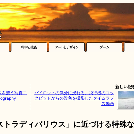
新しい記
さを競う写真コ
パイロットの気分に浸れる、飛行機のコッ
tography
クピットからの景色を撮影したタイムラプ
ス動画
ストラディバリウス」に近づける特殊