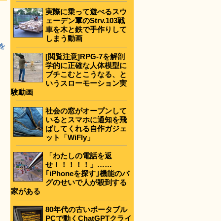
実際に乗って遊べるスウ
ェーデン軍のStrv.103戦
車を木と鉄で手作りして
しまう動画
を
[閲覧注意]RPG-7を解剖
学的に正確な人体模型に
ブチこむとこうなる、と
いうスローモーション実
験動画
社会の窓がオープンして
いるとスマホに通知を飛
ばしてくれる自作ガジェ
ット「WiFly」
「わたしの電話を返
せ！！！！！」……
｢iPhoneを探す｣機能のバ
グのせいで人が殺到する
家がある
80年代の古いポータブル
PCで動くChatGPTクライ