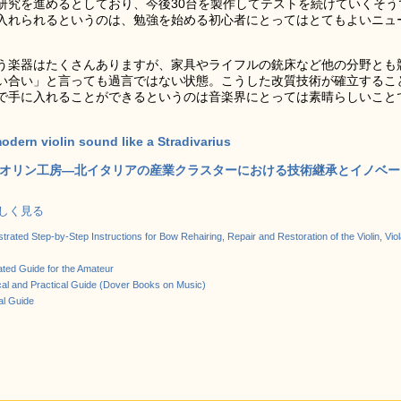
研究を進めるとしており、今後30台を製作してテストを続けていくそう
入れられるというのは、勉強を始める初心者にとってはとてもよいニュ
う楽器はたくさんありますが、家具やライフルの銃床など他の分野とも
い合い」と言っても過言ではない状態。こうした改質技術が確立するこ
で手に入れることができるというのは音楽界にとっては素晴らしいこと
odern violin sound like a Stradivarius
オリン工房―北イタリアの産業クラスターにおける技術継承とイノベー
で詳しく見る
ustrated Step-by-Step Instructions for Bow Rehairing, Repair and Restoration of the Violin, Viol
rated Guide for the Amateur
ical and Practical Guide (Dover Books on Music)
al Guide