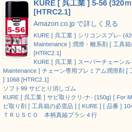
KURE [ 呉工業 ] 5-56 (320ｍ
[HTRC2.1]
Amazon.co.jp で詳しく見る
KURE [ 呉工業 ] シリコンスプレ- (420ｍｌ
Maintenance ] 潤滑・離系剤 [ 工具箱の必
[HTRC2.1]
KURE [ 呉工業 ] スーパーチェーンルブ (1
Maintenance ] チェーン専用プレミアム潤滑剤 [ 工
] 1068 [HTRC2.1]
ソフト99 サビとり消しゴム
KURE [ 呉工業 ] サビ取りクリ-ナ- (150g) [ For Me
ビ取り剤 [ 工具箱の必需品 ] [ KURE ] [ 品番 ] 1042
ＴＲＵＳＣＯ 本柄真鍮ブラシ４行