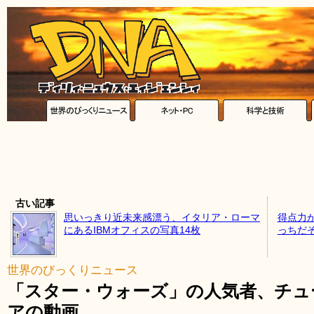
古い記事
思いっきり近未来感漂う、イタリア・ローマ
得点力
にあるIBMオフィスの写真14枚
っちだ
世界のびっくりニュース
「スター・ウォーズ」の人気者、チュ
アの動画