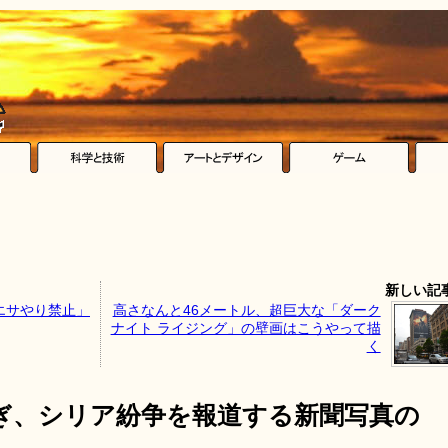
新しい記
エサやり禁止」
高さなんと46メートル、超巨大な「ダーク
ナイト ライジング」の壁画はこうやって描
く
ぎ、シリア紛争を報道する新聞写真の