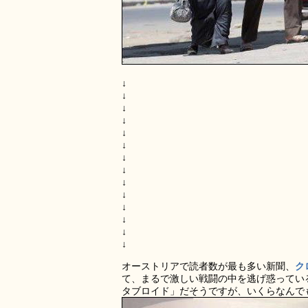
↓
↓
↓
↓
↓
↓
↓
↓
↓
↓
↓
↓
↓
↓
オーストリアで読者数が最も多い新聞、
ク
て、まるで激しい戦闘の中を逃げ惑ってい
タブロイド」だそうですが、いくらなんで