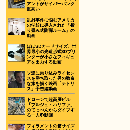
アントがサイバーパンク
度高い
乱射事件に悩むアメリカ
の学校に導入された「折
り畳み式防弾ルーム」の
動画
ほぼSDカードサイズ、世
界最小の光造形式3Dプリ
ンターが小さなフィギュ
アを出力する動画
ソ連に乗り込みライセン
スを勝ち取った男の数奇
な旅を描く映画「テトリ
ス」予告編動画
ドローンで超高層ビル
「ブルジュ・ハリファ」
のてっぺんからダイブす
る一人称動画
フィラメントの箱サイズ