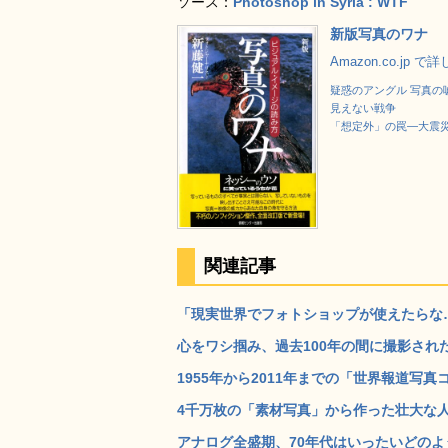
ソース：
Photoshop in Syria : WTF
新版写真のワナ
Amazon.co.jp 
疑惑のアングル 写真の
見えない戦争
「想定外」の罠―大震
関連記事
「現実世界でフォトショップが使えたらな……
心をワシ掴み、過去100年の間に撮影された非
1955年から2011年までの「世界報道写真コ
4千万枚の「素材写真」から作った壮大な人生を描き
アナログ全盛期、70年代はいったいどのよう