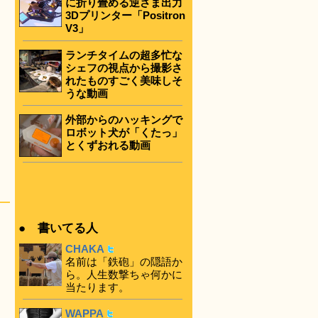
に折り畳める逆さま出力
3Dプリンター「Positron
V3」
ランチタイムの超多忙な
シェフの視点から撮影さ
れたものすごく美味しそ
うな動画
外部からのハッキングで
ロボット犬が「くたっ」
とくずおれる動画
● 書いてる人
CHAKA
名前は「鉄砲」の隠語か
ら。人生数撃ちゃ何かに
当たります。
WAPPA