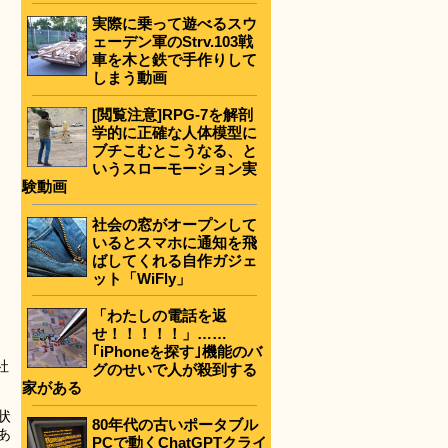
実際に乗って遊べるスウ
ェーデン軍のStrv.103戦
車を木と鉄で手作りして
しまう動画
[閲覧注意]RPG-7を解剖
学的に正確な人体模型に
ブチこむとこうなる、と
いうスローモーション実
験動画
社会の窓がオープンして
いるとスマホに通知を飛
ばしてくれる自作ガジェ
ット「WiFly」
「わたしの電話を返
せ！！！！！」……
｢iPhoneを探す｣機能のバ
社
グのせいで人が殺到する
家がある
状
80年代の古いポータブル
あ
PCで動くChatGPTクライ