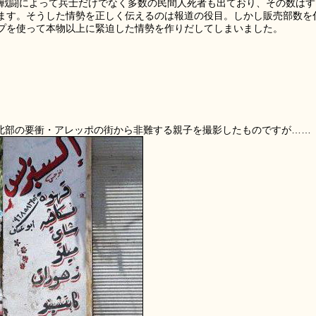
引く戦闘によって兵士だけでなく多数の民間人死者も出ており、その数はす
ます。そうした情勢を正しく伝えるのは報道の役目。しかし販売部数を
プを使って本物以上に緊迫した情勢を作りだしてしまいました。
。北部の要衝・アレッポの街から非難する親子を撮影したものですが……