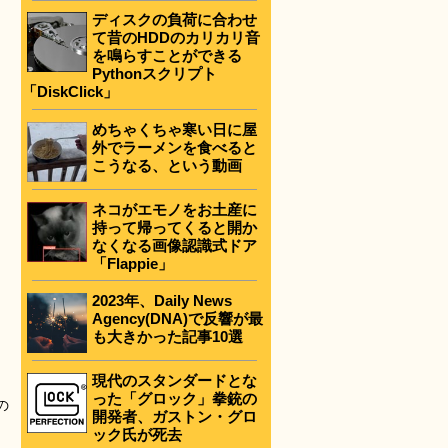
ディスクの負荷に合わせ
て昔のHDDのカリカリ音
を鳴らすことができる
Pythonスクリプト
「DiskClick」
めちゃくちゃ寒い日に屋
外でラーメンを食べると
こうなる、という動画
ネコがエモノをお土産に
持って帰ってくると開か
なくなる画像認識式ドア
「Flappie」
2023年、Daily News
Agency(DNA)で反響が最
も大きかった記事10選
現代のスタンダードとな
った「グロック」拳銃の
の
開発者、ガストン・グロ
ック氏が死去