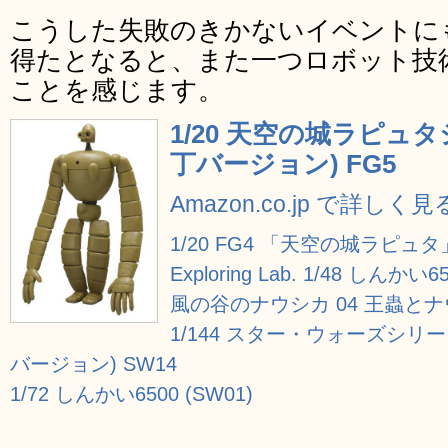
こうした失敗のきかないイベントに
得たとなると、また一つロボット技
ことを感じます。
1/20 天空の城ラピュ
丁バージョン) FG5
Amazon.co.jp で詳しく見
1/20 FG4 「天空の城ラピュタ
Exploring Lab. 1/48 しんかい6
風の谷のナウシカ 04 王蟲と
1/144 スター・ウォーズシリ
バージョン) SW14
1/72 しんかい6500 (SW01)