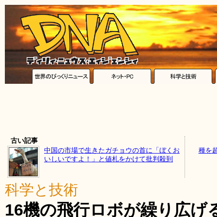
古い記事
中国の市場で生きたガチョウの首に「ぼくお
種を
いしいですよ！」と値札をかけて批判殺到
科学と技術
16機の飛行ロボが繰り広げ