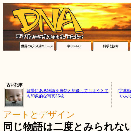
古い記事
背景にある物語を自然と想像してしまうとて
[字幕
も印象的な写真35枚
い人
アートとデザイン
同じ物語は二度とみられな