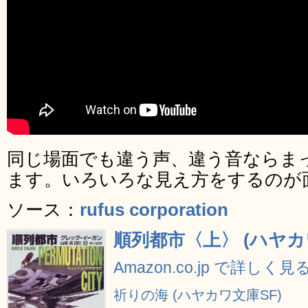
同じ場面でも違う声、違う音ならま
ます。いろいろな見え方をするのが
ソース：
rufus corporation
順列都市〈上〉 (ハヤカ
Amazon.co.jp で詳しく見
祈りの海 (ハヤカワ文庫SF)