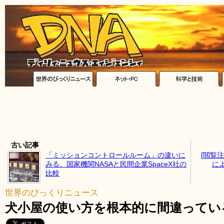
古い記事
「ミッションコントロールルーム」の違いに
[閲覧
みる、国家機関NASAと民間企業SpaceX社の
に
比較
世界のびっくりニュース
犬小屋の使い方を根本的に間違ってい