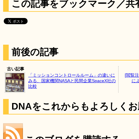
この記事をブックマーク／共
前後の記事
古い記事
「ミッションコントロールルーム」の違いに
[閲覧
みる、国家機関NASAと民間企業SpaceX社の
に
比較
DNAをこれからもよろしく