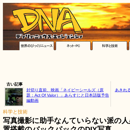
古い記事
封切り直前、映画「ネイビーシールズ（原
あきれ
題：Act Of Valor）」あらすじと日本語版予告
編動画
科学と技術
写真撮影に助手なんていらない派の人
置搭載のバックパックのDIY写真