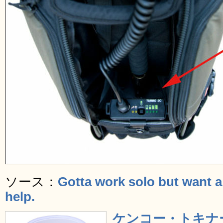
ソース：
Gotta work solo but want a
help.
ケンコー・トキナ