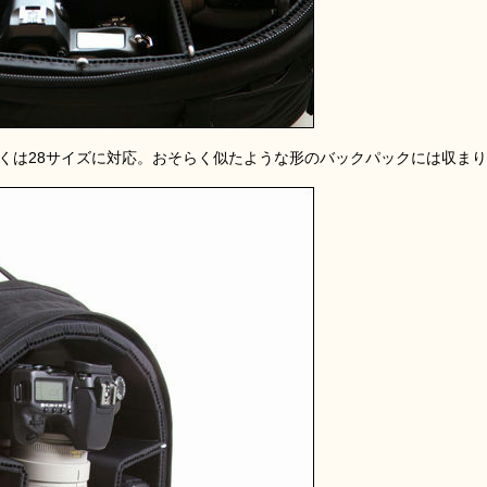
の30もしくは28サイズに対応。おそらく似たような形のバックパックには収まり