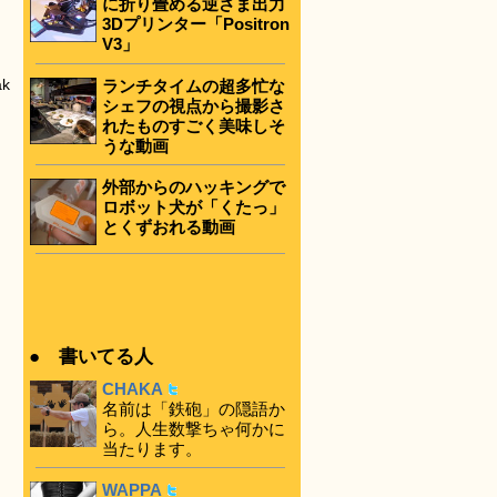
に折り畳める逆さま出力
3Dプリンター「Positron
V3」
k
ランチタイムの超多忙な
シェフの視点から撮影さ
れたものすごく美味しそ
うな動画
外部からのハッキングで
ロボット犬が「くたっ」
とくずおれる動画
● 書いてる人
CHAKA
名前は「鉄砲」の隠語か
ら。人生数撃ちゃ何かに
当たります。
WAPPA