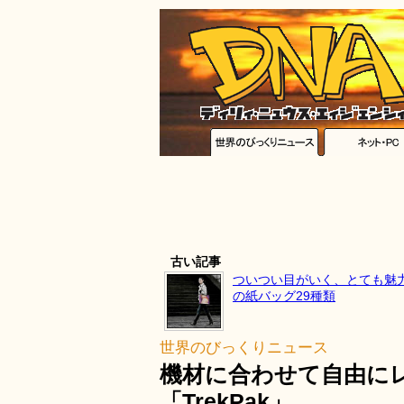
古い記事
ついつい目がいく、とても魅
の紙バッグ29種類
世界のびっくりニュース
機材に合わせて自由に
「TrekPak」