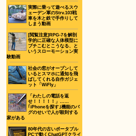
実際に乗って遊べるスウ
ェーデン軍のStrv.103戦
車を木と鉄で手作りして
しまう動画
[閲覧注意]RPG-7を解剖
学的に正確な人体模型に
ブチこむとこうなる、と
いうスローモーション実
験動画
社会の窓がオープンして
いるとスマホに通知を飛
ばしてくれる自作ガジェ
ット「WiFly」
「わたしの電話を返
せ！！！！！」……
｢iPhoneを探す｣機能のバ
グのせいで人が殺到する
家がある
80年代の古いポータブル
PCで動くChatGPTクライ