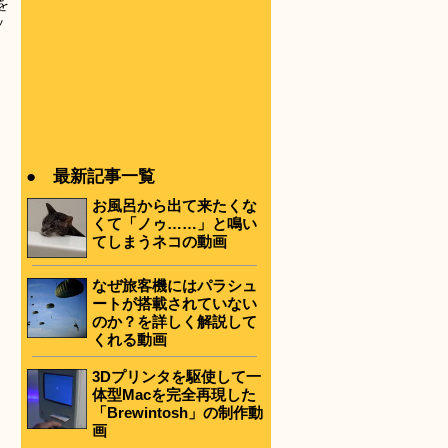
を
ッ
● 最新記事一覧
お風呂から出て来たくな
くて「ノゥ……」と鳴い
てしまうネコの動画
なぜ旅客機にはパラシュ
ートが搭載されていない
のか？を詳しく解説して
くれる動画
3Dプリンタを駆使して一
体型Macを完全再現した
「Brewintosh」の制作動
画