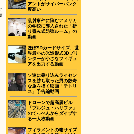
アントがサイバーパンク
度高い
に
使
乱射事件に悩むアメリカ
の学校に導入された「折
り畳み式防弾ルーム」の
動画
ほぼSDカードサイズ、世
界最小の光造形式3Dプリ
ンターが小さなフィギュ
アを出力する動画
ソ連に乗り込みライセン
スを勝ち取った男の数奇
な旅を描く映画「テトリ
ス」予告編動画
ドローンで超高層ビル
「ブルジュ・ハリファ」
のてっぺんからダイブす
る一人称動画
フィラメントの箱サイズ