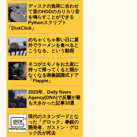
ディスクの負荷に合わせ
て昔のHDDのカリカリ音
を鳴らすことができる
Pythonスクリプト
「DiskClick」
めちゃくちゃ寒い日に屋
外でラーメンを食べると
こうなる、という動画
ネコがエモノをお土産に
持って帰ってくると開か
なくなる画像認識式ドア
「Flappie」
2023年、Daily News
Agency(DNA)で反響が最
も大きかった記事10選
現代のスタンダードとな
った「グロック」拳銃の
開発者、ガストン・グロ
ック氏が死去