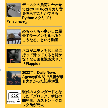
ディスクの負荷に合わせ
て昔のHDDのカリカリ音
を鳴らすことができる
Pythonスクリプト
「DiskClick」
めちゃくちゃ寒い日に屋
外でラーメンを食べると
こうなる、という動画
ネコがエモノをお土産に
持って帰ってくると開か
なくなる画像認識式ドア
「Flappie」
脂
2023年、Daily News
Agency(DNA)で反響が最
も大きかった記事10選
現代のスタンダードとな
った「グロック」拳銃の
開発者、ガストン・グロ
ック氏が死去