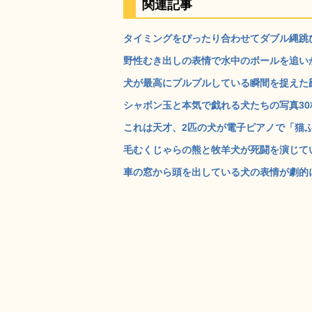
関連記事
タイミングをぴったり合わせてダブル縄跳びを
野性むき出しの表情で水中のボールを追いかけ
犬が最高にプルプルしている瞬間を捉えた顔写真
シャボン玉と本気で戯れる犬たちの写真30枚 
これは天才、2匹の犬が電子ピアノで「猫ふん
毛むくじゃらの熊と牧羊犬が死闘を演じている
車の窓から頭を出している犬の表情が劇的に変