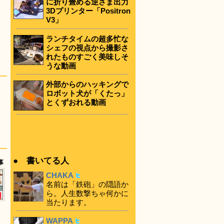
に折り畳める逆さま出力
3Dプリンター「Positron
V3」
ランチタイムの超多忙な
シェフの視点から撮影さ
れたものすごく美味しそ
うな動画
外部からのハッキングで
ロボット犬が「くたっ」
とくずおれる動画
● 書いてる人
事
CHAKA
名前は「鉄砲」の隠語か
ら。人生数撃ちゃ何かに
当たります。
WAPPA