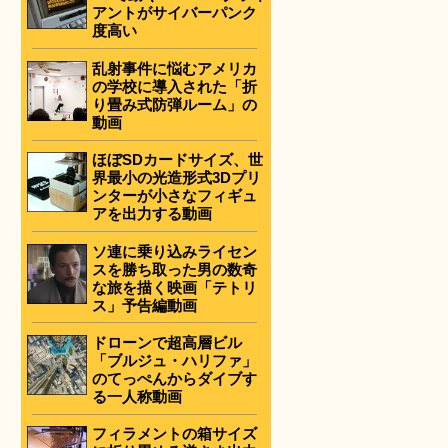
アントがサイバーパンク
度高い
乱射事件に悩むアメリカ
の学校に導入された「折
り畳み式防弾ルーム」の
動画
ほぼSDカードサイズ、世
界最小の光造形式3Dプリ
ンターが小さなフィギュ
アを出力する動画
ソ連に乗り込みライセン
スを勝ち取った男の数奇
な旅を描く映画「テトリ
ス」予告編動画
ドローンで超高層ビル
「ブルジュ・ハリファ」
のてっぺんからダイブす
る一人称動画
フィラメントの箱サイズ