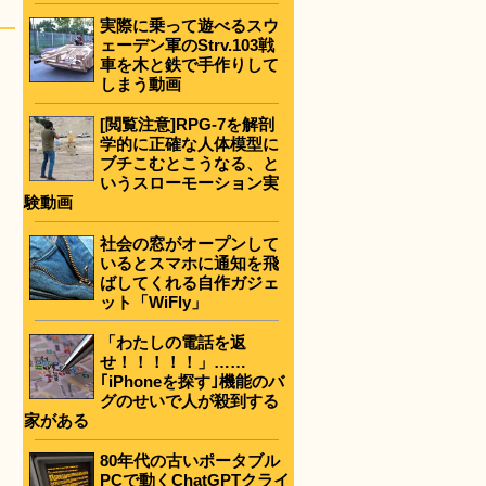
実際に乗って遊べるスウ
ェーデン軍のStrv.103戦
車を木と鉄で手作りして
しまう動画
[閲覧注意]RPG-7を解剖
学的に正確な人体模型に
ブチこむとこうなる、と
いうスローモーション実
験動画
社会の窓がオープンして
いるとスマホに通知を飛
ばしてくれる自作ガジェ
ット「WiFly」
「わたしの電話を返
せ！！！！！」……
｢iPhoneを探す｣機能のバ
グのせいで人が殺到する
家がある
80年代の古いポータブル
PCで動くChatGPTクライ