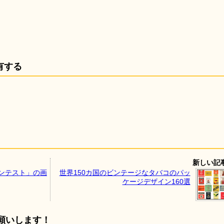
有する
新しい記
コンテスト」の画
世界150カ国のビンテージなタバコのパッ
ケージデザイン160選
願いします！