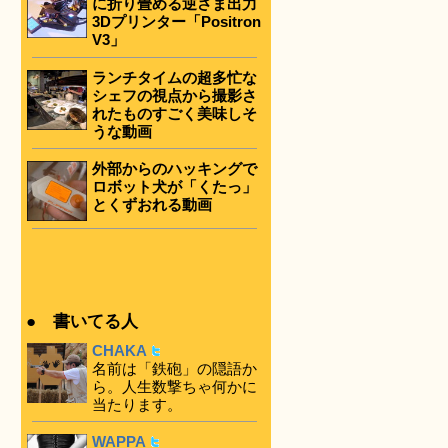
に折り畳める逆さま出力
3Dプリンター「Positron
V3」
ランチタイムの超多忙な
シェフの視点から撮影さ
れたものすごく美味しそ
うな動画
外部からのハッキングで
ロボット犬が「くたっ」
とくずおれる動画
● 書いてる人
CHAKA
名前は「鉄砲」の隠語か
ら。人生数撃ちゃ何かに
当たります。
WAPPA