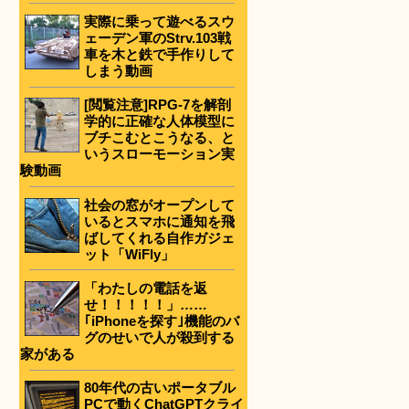
実際に乗って遊べるスウ
ェーデン軍のStrv.103戦
車を木と鉄で手作りして
しまう動画
[閲覧注意]RPG-7を解剖
学的に正確な人体模型に
ブチこむとこうなる、と
いうスローモーション実
験動画
社会の窓がオープンして
いるとスマホに通知を飛
ばしてくれる自作ガジェ
ット「WiFly」
「わたしの電話を返
せ！！！！！」……
｢iPhoneを探す｣機能のバ
グのせいで人が殺到する
家がある
80年代の古いポータブル
PCで動くChatGPTクライ