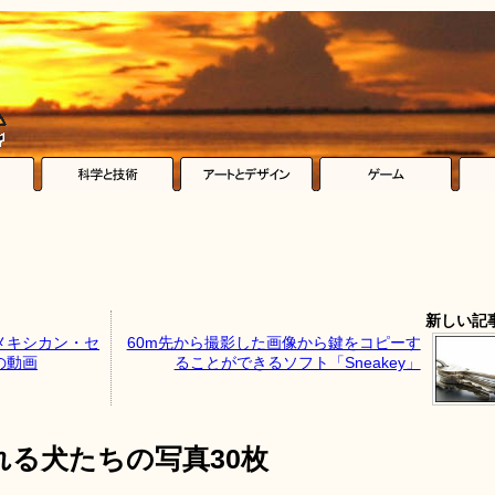
新しい記
メキシカン・セ
60m先から撮影した画像から鍵をコピーす
の動画
ることができるソフト「Sneakey」
る犬たちの写真30枚