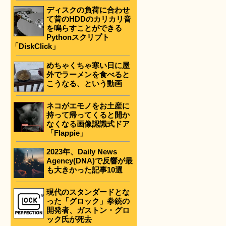
ディスクの負荷に合わせ
て昔のHDDのカリカリ音
を鳴らすことができる
Pythonスクリプト
「DiskClick」
めちゃくちゃ寒い日に屋
外でラーメンを食べると
こうなる、という動画
ネコがエモノをお土産に
持って帰ってくると開か
なくなる画像認識式ドア
「Flappie」
2023年、Daily News
Agency(DNA)で反響が最
も大きかった記事10選
現代のスタンダードとな
った「グロック」拳銃の
開発者、ガストン・グロ
ック氏が死去