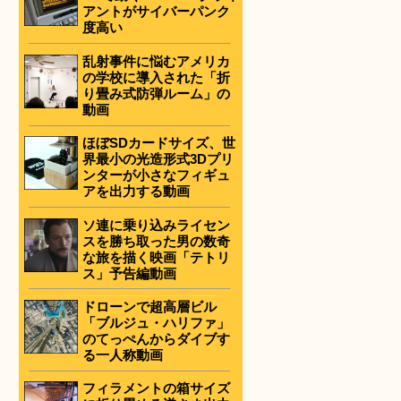
アントがサイバーパンク
度高い
乱射事件に悩むアメリカ
の学校に導入された「折
り畳み式防弾ルーム」の
動画
ほぼSDカードサイズ、世
界最小の光造形式3Dプリ
ンターが小さなフィギュ
アを出力する動画
ソ連に乗り込みライセン
スを勝ち取った男の数奇
な旅を描く映画「テトリ
ス」予告編動画
ドローンで超高層ビル
「ブルジュ・ハリファ」
のてっぺんからダイブす
る一人称動画
フィラメントの箱サイズ