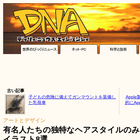
古い記事
子どもの危険に備えてガンマウントを装備し
App
た乳母車
的にAp
アートとデザイン
有名人たちの独特なヘアスタイルのみ
イラスト8選