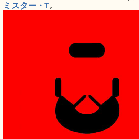
ミスター・T
。