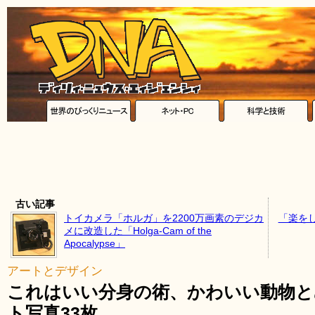
古い記事
トイカメラ「ホルガ」を2200万画素のデジカ
「楽を
メに改造した「Holga-Cam of the
Apocalypse」
アートとデザイン
これはいい分身の術、かわいい動物と
ト写真33枚