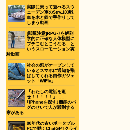
実際に乗って遊べるスウ
ェーデン軍のStrv.103戦
車を木と鉄で手作りして
しまう動画
[閲覧注意]RPG-7を解剖
学的に正確な人体模型に
ブチこむとこうなる、と
いうスローモーション実
験動画
社会の窓がオープンして
いるとスマホに通知を飛
ばしてくれる自作ガジェ
ット「WiFly」
「わたしの電話を返
せ！！！！！」……
｢iPhoneを探す｣機能のバ
グのせいで人が殺到する
家がある
80年代の古いポータブル
PCで動くChatGPTクライ