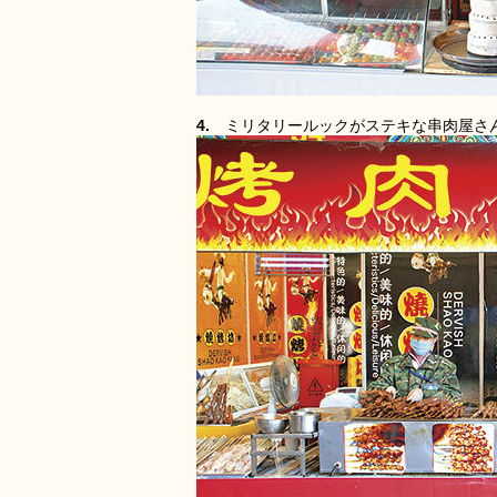
4.
ミリタリールックがステキな串肉屋さ