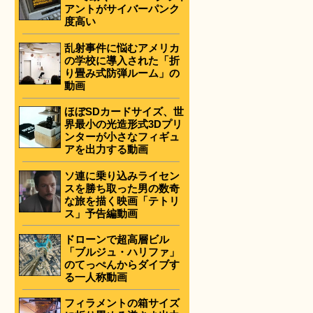
アントがサイバーパンク
度高い
乱射事件に悩むアメリカ
の学校に導入された「折
り畳み式防弾ルーム」の
動画
ほぼSDカードサイズ、世
界最小の光造形式3Dプリ
ンターが小さなフィギュ
アを出力する動画
ソ連に乗り込みライセン
スを勝ち取った男の数奇
な旅を描く映画「テトリ
ス」予告編動画
ドローンで超高層ビル
「ブルジュ・ハリファ」
のてっぺんからダイブす
る一人称動画
フィラメントの箱サイズ