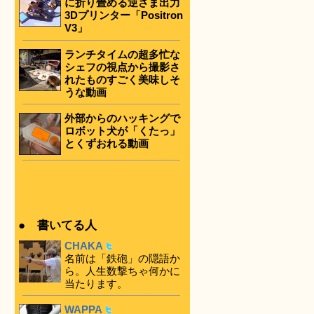
に折り畳める逆さま出力
3Dプリンター「Positron
V3」
ランチタイムの超多忙な
シェフの視点から撮影さ
れたものすごく美味しそ
うな動画
外部からのハッキングで
ロボット犬が「くたっ」
とくずおれる動画
● 書いてる人
CHAKA
名前は「鉄砲」の隠語か
ら。人生数撃ちゃ何かに
当たります。
WAPPA