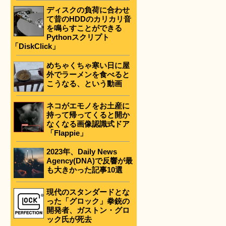
ディスクの負荷に合わせ
て昔のHDDのカリカリ音
を鳴らすことができる
Pythonスクリプト
「DiskClick」
めちゃくちゃ寒い日に屋
外でラーメンを食べると
こうなる、という動画
ネコがエモノをお土産に
持って帰ってくると開か
なくなる画像認識式ドア
「Flappie」
2023年、Daily News
Agency(DNA)で反響が最
も大きかった記事10選
現代のスタンダードとな
った「グロック」拳銃の
開発者、ガストン・グロ
ック氏が死去