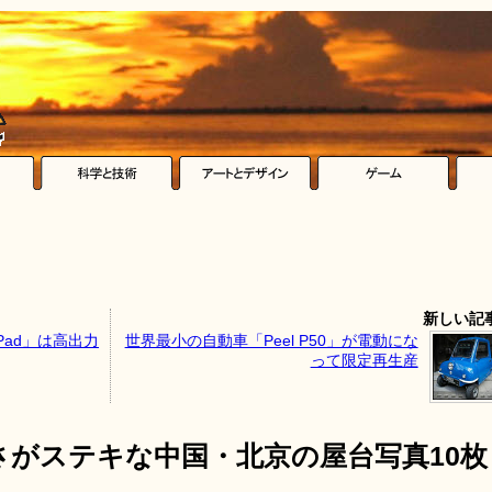
新しい記
Pad」は高出力
世界最小の自動車「Peel P50」が電動にな
って限定再生産
さがステキな中国・北京の屋台写真10枚